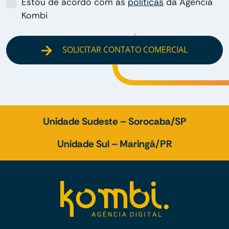
Estou de acordo com as
políticas
da Agência
Kombi
SOLICITAR CONTATO COMERCIAL
Unidade Sudeste – Sorocaba/SP
Unidade Sul – Maringá/PR