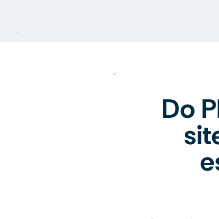
Do P
si
e