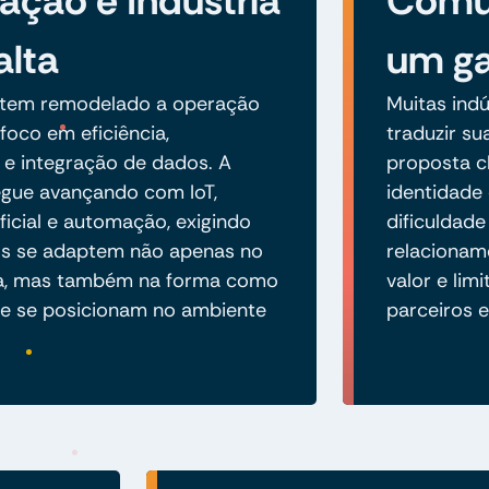
zação e Indústria
Comun
alta
um ga
o tem remodelado a operação
Muitas indú
 foco em eficiência,
traduzir s
e e integração de dados. A
proposta cl
segue avançando com IoT,
identidade 
tificial e automação, exigindo
dificuldade
os se adaptem não apenas no
relacionam
ca, mas também na forma como
valor e lim
e se posicionam no ambiente
parceiros e