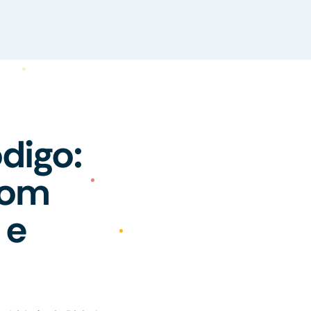
digo:
com
 e