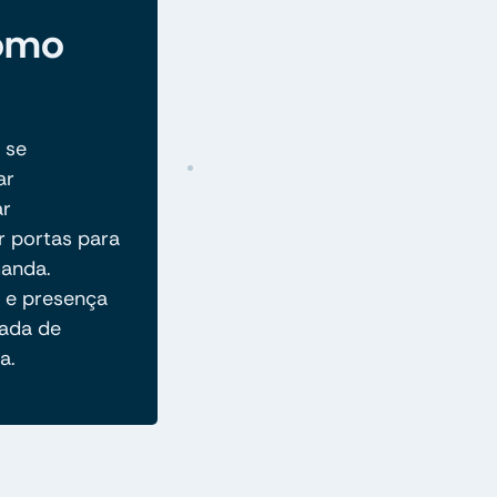
omo
 se
ar
ar
r portas para
manda.
o e presença
nada de
a.