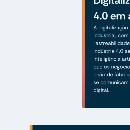
Digitali
4.0 em 
A digitalizaçã
industrial, com
rastreabilidad
Indústria 4.0 
inteligência ar
que os negóci
chão de fábri
se comunicam 
digital.