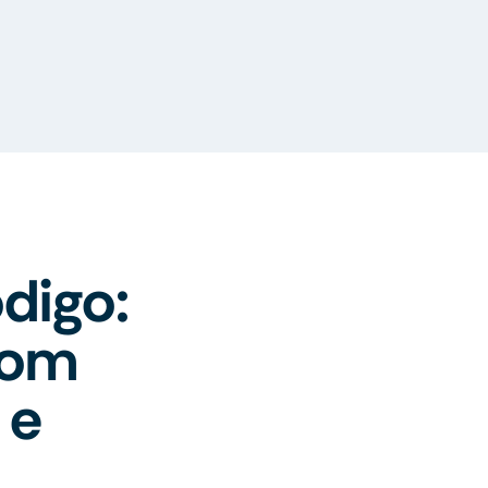
digo:
com
 e