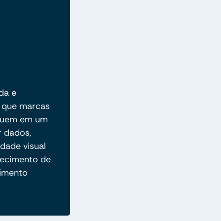
da e
e que marcas
aquem em um
r dados,
dade visual
nhecimento de
cimento