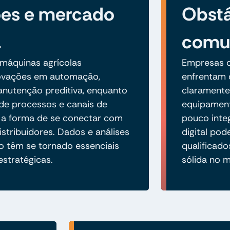
ões e mercado
Obstá
a
comun
máquinas agrícolas
Empresas 
ovações em automação,
enfrentam d
anutenção preditiva, enquanto
claramente
 de processos e canais de
equipament
 a forma de se conectar com
pouco inte
stribuidores. Dados e análises
digital pod
 têm se tornado essenciais
qualificad
estratégicas.
sólida no 