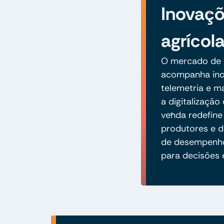
Inovaç
agrícol
O mercado de 
acompanha in
telemetria e m
a digitalização
venda redefine
produtores e di
de desempenho
para decisões 