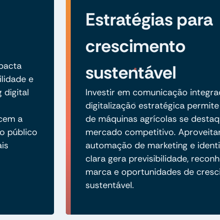
Estratégias para
crescimento
mpacta
sustentável
lidade e
 digital
Investir em comunicação integra
digitalização estratégica permit
ecem a
de máquinas agrícolas se dest
o público
mercado competitivo. Aproveita
is
automação de marketing e identi
clara gera previsibilidade, reco
marca e oportunidades de cres
sustentável.