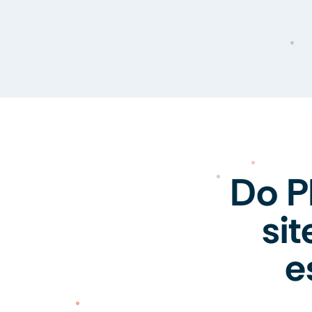
Do P
si
e