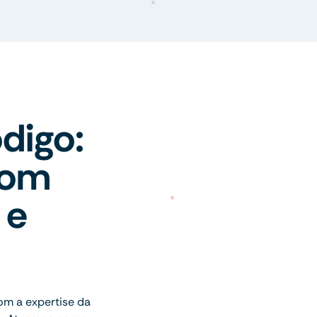
digo:
com
 e
m a expertise da