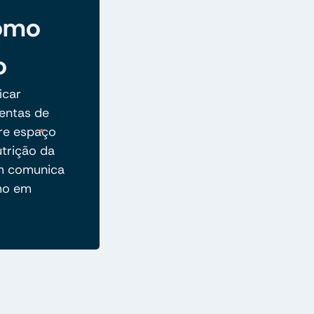
omo
o
icar
mentas de
re espaço
utrição da
em comunica
smo em