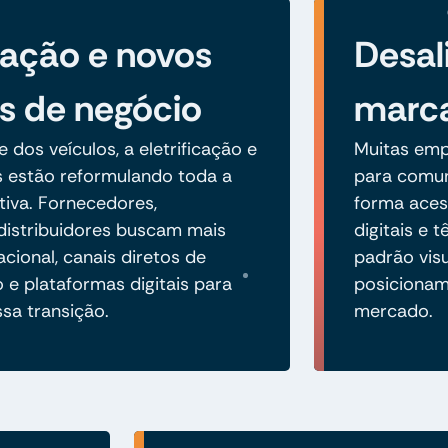
ização e novos
Desal
s de negócio
marc
 dos veículos, a eletrificação e
Muitas emp
 estão reformulando toda a
para comuni
iva. Fornecedores,
forma acess
distribuidores buscam mais
digitais e
acional, canais diretos de
padrão vis
 e plataformas digitais para
posicionam
sa transição.
mercado.