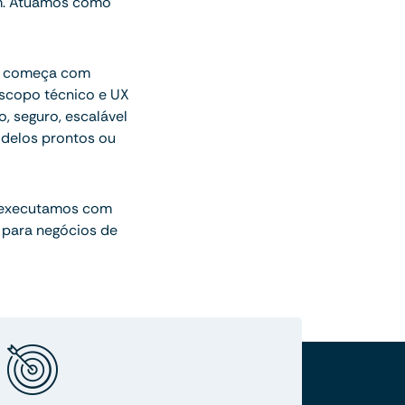
am. Atuamos como
ue começa com
escopo técnico e UX
o, seguro, escalável
delos prontos ou
 executamos com
 para negócios de