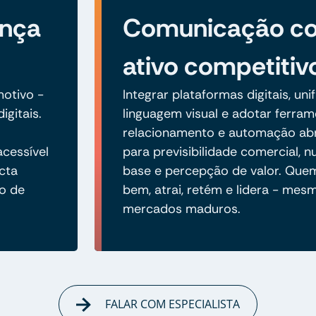
ança
Comunicação c
ativo competitiv
otivo -
Integrar plataformas digitais, unif
igitais.
linguagem visual e adotar ferra
relacionamento e automação ab
acessível
para previsibilidade comercial, n
cta
base e percepção de valor. Qu
ão de
bem, atrai, retém e lidera - me
mercados maduros.
FALAR COM ESPECIALISTA