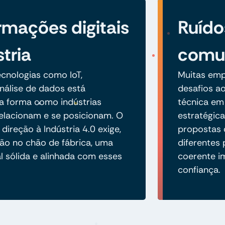
rmações digitais
Ruído
tria
comun
cnologias como IoT,
Muitas emp
álise de dados está
desafios a
a forma como indústrias
técnica em
elacionam e se posicionam. O
estratégica
ireção à Indústria 4.0 exige,
propostas 
ão no chão de fábrica, uma
diferentes
l sólida e alinhada com esses
coerente i
confiança.