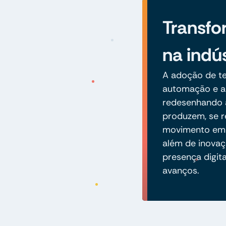
Transfo
na indús
A adoção de te
automação e an
redesenhando 
produzem, se r
movimento em d
além de inovaç
presença digita
avanços.