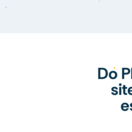
Do P
si
e