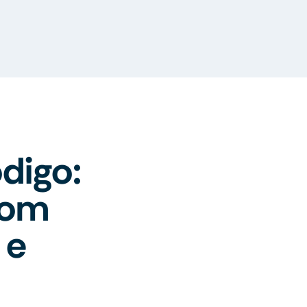
digo:
com
 e