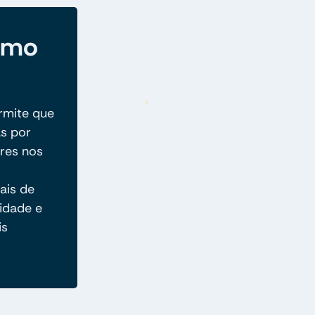
como
rmite que
as por
res nos
ais de
idade e
is