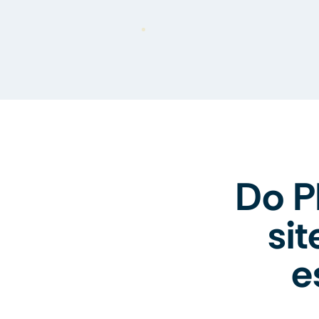
Do P
si
e