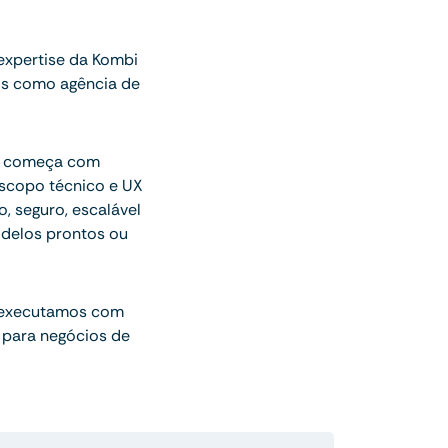
xpertise da Kombi
os como agência de
ue começa com
escopo técnico e UX
o, seguro, escalável
delos prontos ou
 executamos com
 para negócios de