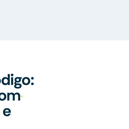
digo:
com
 e