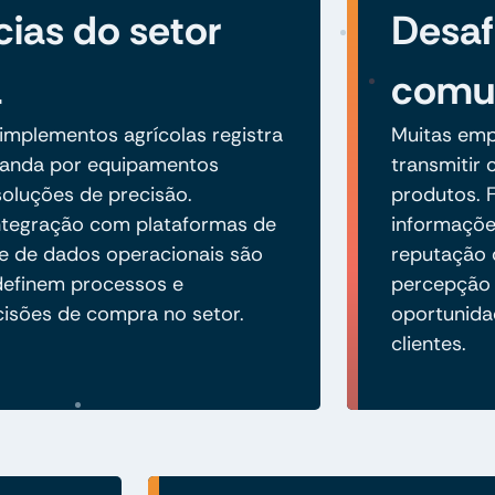
ias do setor
Desaf
a
comu
mplementos agrícolas registra
Muitas emp
anda por equipamentos
transmitir 
oluções de precisão.
produtos. F
 integração com plataformas de
informaçõe
se de dados operacionais são
reputação 
definem processos e
percepção 
cisões de compra no setor.
oportunida
clientes.