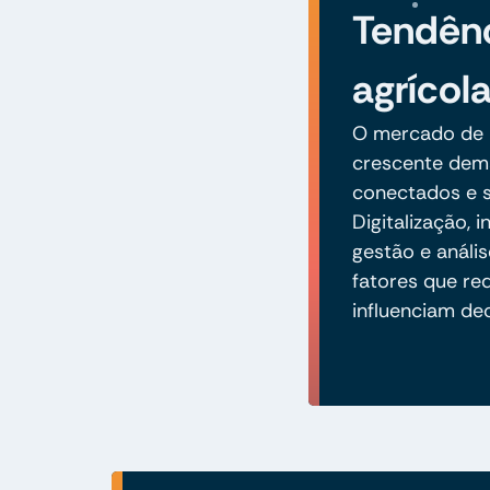
Tendênc
agrícol
O mercado de i
crescente dem
conectados e s
Digitalização,
gestão e análi
fatores que re
influenciam de