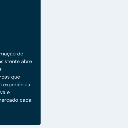
tomação de
nsistente abre
e
arcas que
 experiência
va e
mercado cada