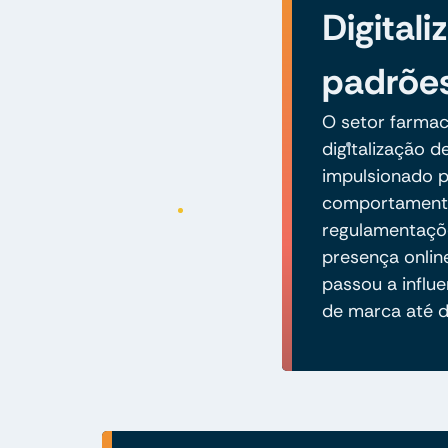
Digital
padrõe
O setor farmac
digitalização d
impulsionado 
comportamento
regulamentaçõe
presença onlin
passou a influ
de marca até 