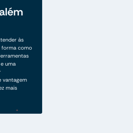
 além
tender às
 a forma como
 ferramentas
o e uma
r
 e vantagem
ez mais