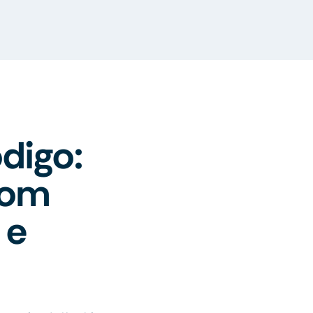
digo:
com
 e