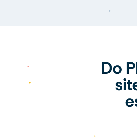
Do P
si
e