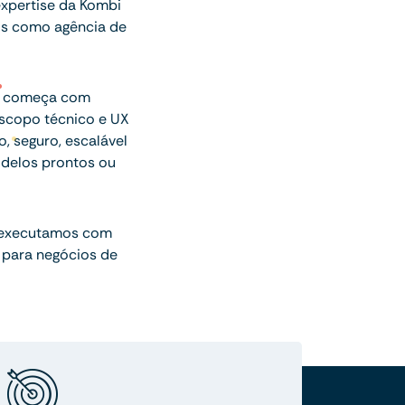
xpertise da Kombi
os como agência de
ue começa com
escopo técnico e UX
o, seguro, escalável
delos prontos ou
 executamos com
 para negócios de