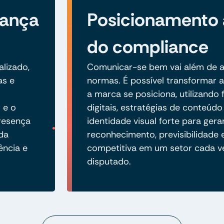
iança
Posicionamento
do compliance
alizado,
Comunicar-se bem vai além de a
as e
normas. É possível transformar
a marca se posiciona, utilizando
 e o
digitais, estratégias de conteúd
resença
identidade visual forte para gera
 da
reconhecimento, previsibilidade
ência e
competitiva em um setor cada v
disputado.