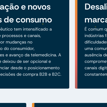
ização e novos
Desal
s de consumo
marc
êutico tem intensificado a
É comum qu
e processos e canais,
indústrias
por mudanças no
dificuldade
 do consumidor,
uma comuni
s e avanço da telemedicina. A
ausência de
e deixou de ser opcional e
compromete
enciar desde o posicionamento
canais digi
decisões de compra B2B e B2C.
constantem