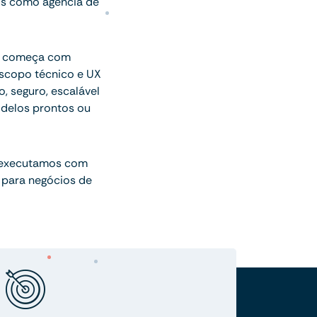
os como agência de
ue começa com
escopo técnico e UX
o, seguro, escalável
delos prontos ou
 executamos com
 para negócios de