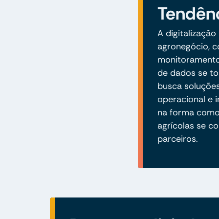
Tendênc
A digitalizaçã
agronegócio, c
monitoramento 
de dados se to
busca soluções
operacional e i
na forma como
agrícolas se c
parceiros.