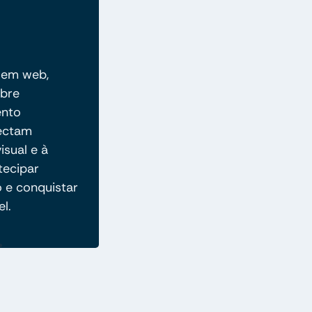
 em web,
abre
ento
nectam
isual e à
tecipar
o e conquistar
l.