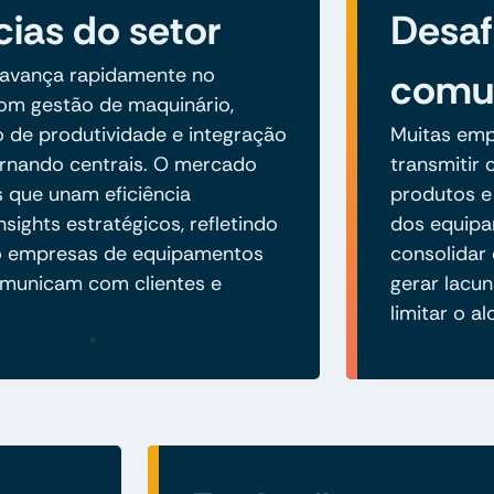
ias do setor
Desaf
o avança rapidamente no
comu
om gestão de maquinário,
de produtividade e integração
Muitas emp
rnando centrais. O mercado
transmitir 
 que unam eficiência
produtos e
nsights estratégicos, refletindo
dos equipa
 empresas de equipamentos
consolidar
omunicam com clientes e
gerar lacu
limitar o a