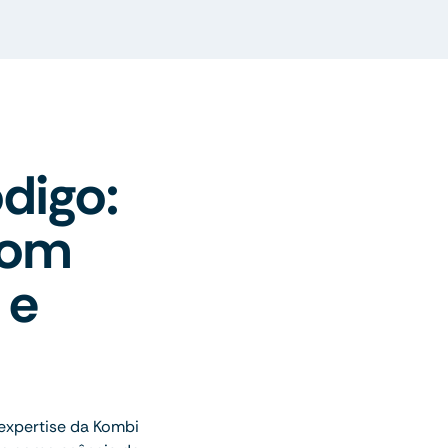
digo:
com
 e
xpertise da Kombi