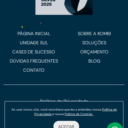
PÁGINA INICIAL
SOBRE A KOMBI
UNIDADE SUL
SOLUÇÕES
CASES DE SUCESSO
ORÇAMENTO
DÚVIDAS FREQUENTES
BLOG
CONTATO
Política de Privacidade
Ao usar nosso site, você reconhece que leu e entendeu nossa
Política de
Política de Cookies
Privacidade
e nossa
Política de Cookies
.
© Kombi Agência Digital 2026.
ACEITAR