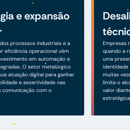
gia e expansão
Desal
r
técni
 dos processos industriais e a
Empresas m
r eficiência operacional vêm
quando a r
investimento em automação e
uma presen
tegradas. O setor metalúrgico
identidade 
ua atuação digital para ganhar
muitas vez
bilidade e assertividade nas
limita o a
a comunicação com o
valor dian
estratégica