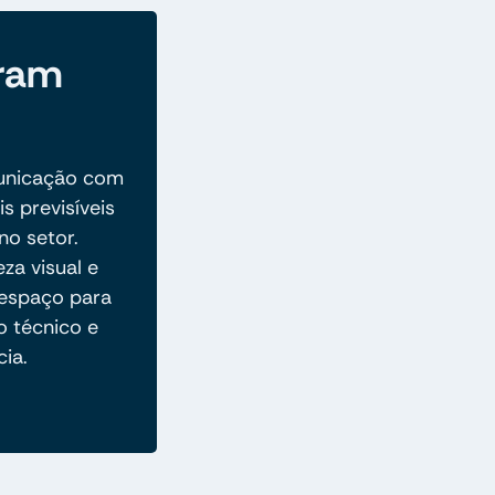
eram
unicação com
s previsíveis
no setor.
za visual e
r espaço para
o técnico e
cia.