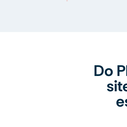
Do P
si
e