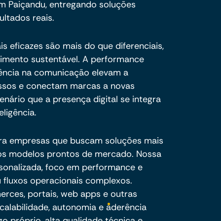
em Paiçandu, entregando soluções
ultados reais.
is eficazes são mais do que diferenciais,
cimento sustentável. A performance
oerência na comunicação elevam a
essos e conectam marcas a novas
nário que a presença digital se integra
eligência.
ra empresas que buscam soluções mais
e os modelos prontos de mercado. Nossa
sonalizada, foco em performance e
 fluxos operacionais complexos.
ces, portais, web apps e outras
calabilidade, autonomia e aderência
o próprio, alta qualidade técnica e