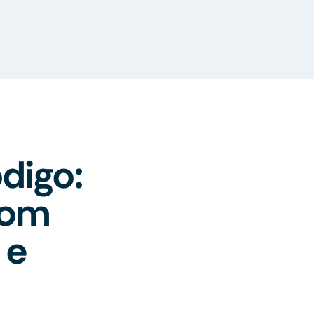
digo:
com
 e