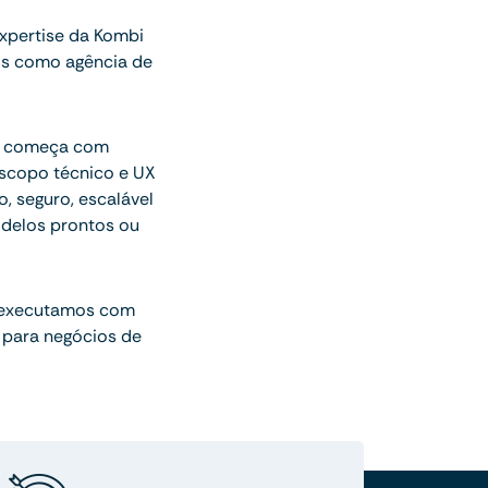
xpertise da Kombi
os como agência de
ue começa com
escopo técnico e UX
o, seguro, escalável
delos prontos ou
 executamos com
 para negócios de