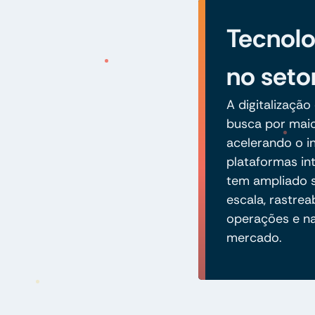
Tecnolo
no seto
A digitalização
busca por maio
acelerando o 
plataformas in
tem ampliado s
escala, rastrea
operações e n
mercado.