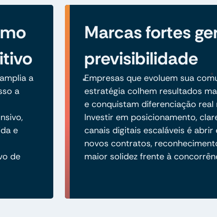
como
Marcas fortes g
itivo
previsibilidade
amplia a
Empresas que evoluem sua com
sso a
estratégia colhem resultados mai
e conquistam diferenciação real 
nsivo,
Investir em posicionamento, clare
ida e
canais digitais escaláveis é abri
novos contratos, reconheciment
vo de
maior solidez frente à concorrên