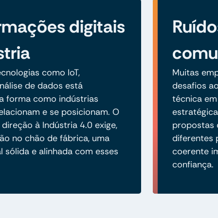
rmações digitais
Ruído
tria
comun
cnologias como IoT,
Muitas emp
álise de dados está
desafios a
a forma como indústrias
técnica em
elacionam e se posicionam. O
estratégica
ireção à Indústria 4.0 exige,
propostas 
ão no chão de fábrica, uma
diferentes
l sólida e alinhada com esses
coerente i
confiança.