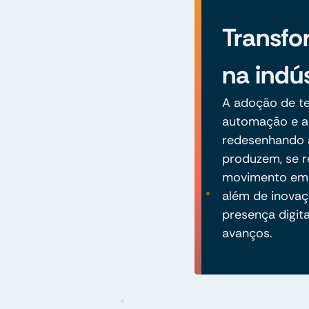
Transfo
na indús
A adoção de te
automação e an
redesenhando 
produzem, se r
movimento em d
além de inovaç
presença digita
avanços.