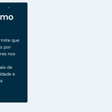
como
rmite que
as por
res nos
ais de
idade e
is