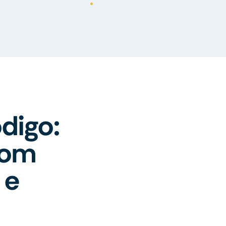
digo:
com
 e