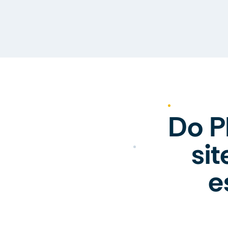
Do P
si
e