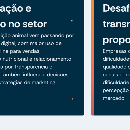
zação e
Desaf
o no setor
trans
rição animal vem passando por
propo
digital, com maior uso de
line para vendas,
Empresas 
nutricional e relacionamento
dificuldad
 por transparência e
qualidade d
e também influencia decisões
canais con
tratégias de marketing.
dificuldad
percepção 
mercado.