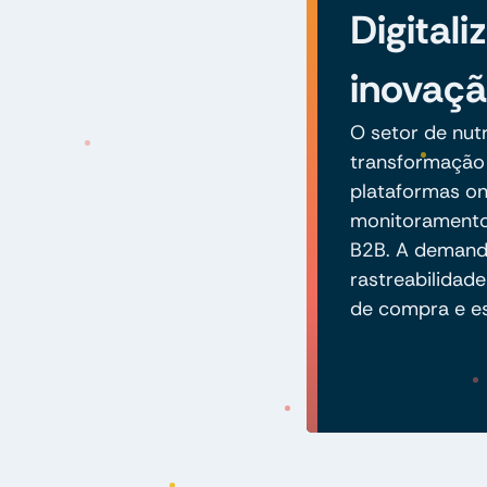
Digitali
inovaçã
O setor de nut
transformação 
plataformas on
monitoramento 
B2B. A demanda
rastreabilidad
de compra e es