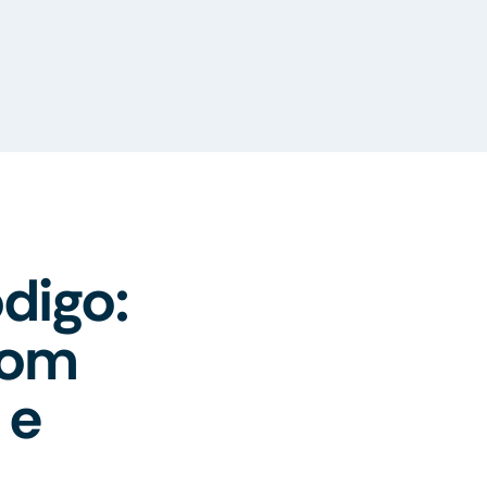
digo:
com
 e