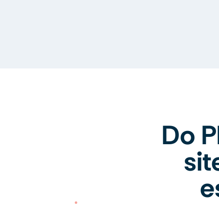
Do P
si
e