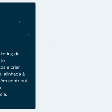
rketing de
ite
ads e criar
al alinhada à
ém contribui
e
cia.