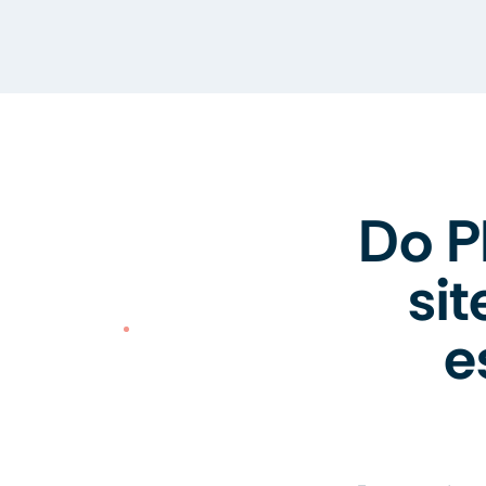
Do P
si
e