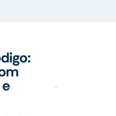
digo:
com
 e