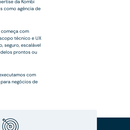
pertise da Kombi
os como agência de
ue começa com
escopo técnico e UX
o, seguro, escalável
delos prontos ou
 executamos com
 para negócios de