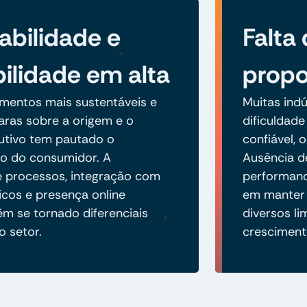
abilidade e
Falta
bilidade em alta
propo
imentos mais sustentáveis e
Muitas indú
aras sobre a origem e o
dificuldade
utivo tem pautado o
confiável, 
 do consumidor. A
Ausência de
de processos, integração com
performance
icos e presença online
em manter 
êm se tornado diferenciais
diversos l
o setor.
cresciment