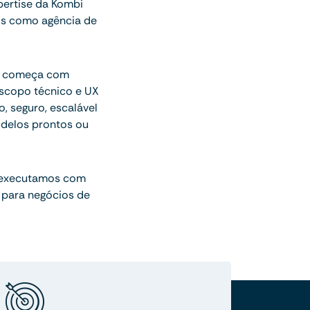
ertise da Kombi
os como agência de
ue começa com
escopo técnico e UX
o, seguro, escalável
delos prontos ou
 executamos com
 para negócios de