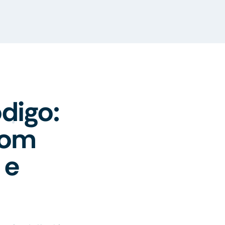
digo:
com
 e