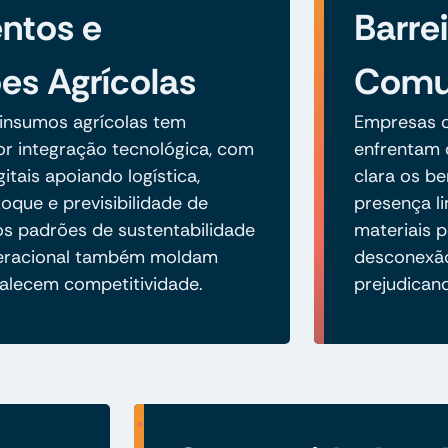
ntos e
Barre
es Agrícolas
Comun
insumos agrícolas tem
Empresas d
or integração tecnológica, com
enfrentam 
itais apoiando logística,
clara os be
oque e previsibilidade de
presença li
s padrões de sustentabilidade
materiais 
operacional também moldam
desconexão
talecem competitividade.
prejudican