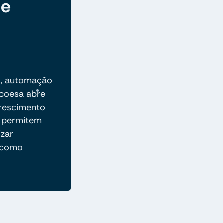
de
s, automação
 coesa abre
crescimento
as permitem
izar
a como