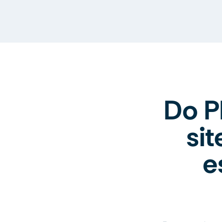
Do P
si
e