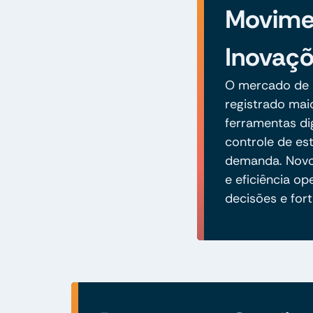
Movime
Inovaçõ
O mercado de 
registrado mai
ferramentas dig
controle de est
demanda. Novo
e eficiência 
decisões e for