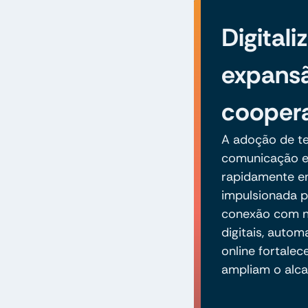
Digitali
expans
coopera
A adoção de te
comunicação e
rapidamente en
impulsionada p
conexão com n
digitais, auto
online fortale
ampliam o alca