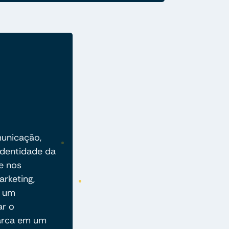
municação,
identidade da
de nos
arketing,
a um
ar o
arca em um