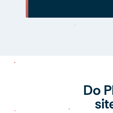
Do P
si