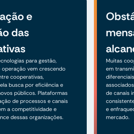
zação e
Obstá
ão das
mens
tivas
alcan
cnologias para gestão,
Muitas coo
 operação vem crescendo
em transmit
tre cooperativas,
diferenciai
ela busca por eficiência e
associados 
ovos públicos. Plataformas
de canais i
mação de processos e canais
consistent
cem a competitividade e
e enfraque
nce dessas organizações.
mercado.