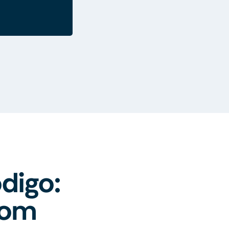
.
digo:
com