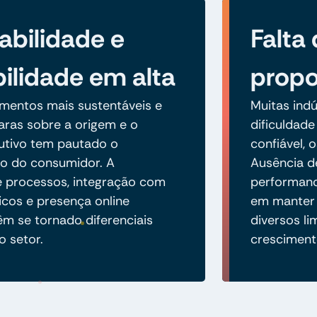
abilidade e
Falta
bilidade em alta
propo
imentos mais sustentáveis e
Muitas indú
aras sobre a origem e o
dificuldade
utivo tem pautado o
confiável, 
 do consumidor. A
Ausência de
de processos, integração com
performance
icos e presença online
em manter 
êm se tornado diferenciais
diversos l
o setor.
cresciment