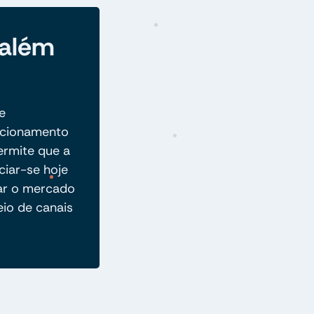
 além
e
acionamento
permite que a
ciar-se hoje
car o mercado
eio de canais