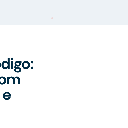
digo:
com
 e