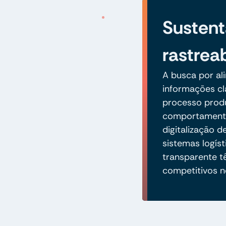
Sustent
rastrea
A busca por al
informações cl
processo prod
comportamento
digitalização 
sistemas logíst
transparente t
competitivos n