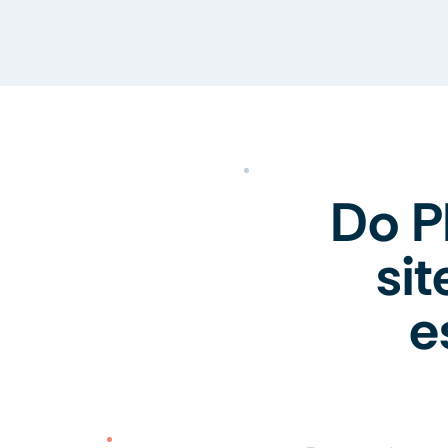
Do P
si
e