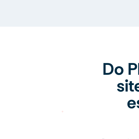
Do P
si
e