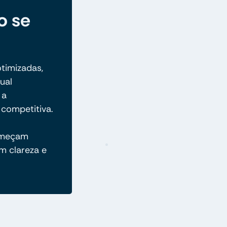
o se
otimizadas,
ual
 a
competitiva.
omeçam
m clareza e