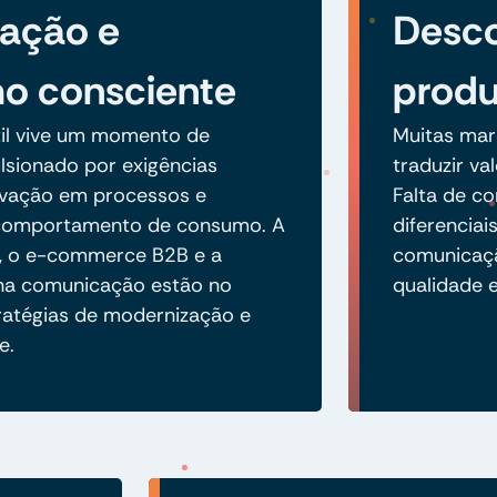
zação e
Desco
o consciente
prod
xtil vive um momento de
Muitas mar
ulsionado por exigências
traduzir va
ovação em processos e
Falta de co
comportamento de consumo. A
diferenciai
e, o e-commerce B2B e a
comunicaçã
 na comunicação estão no
qualidade 
ratégias de modernização e
e.