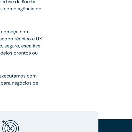
pertise da Kombi
os como agência de
ue começa com
escopo técnico e UX
o, seguro, escalável
delos prontos ou
 executamos com
 para negócios de