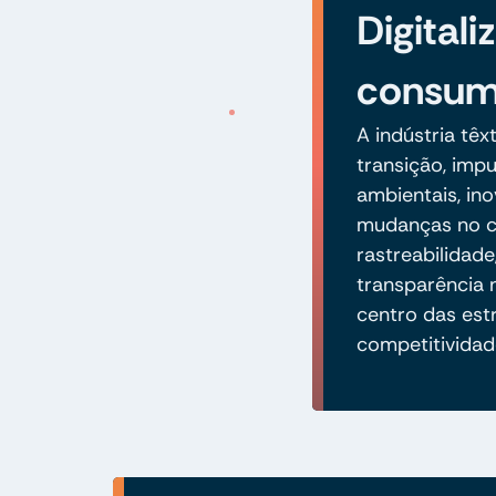
Digitali
consum
A indústria tê
transição, imp
ambientais, in
mudanças no 
rastreabilidad
transparência
centro das est
competitividad