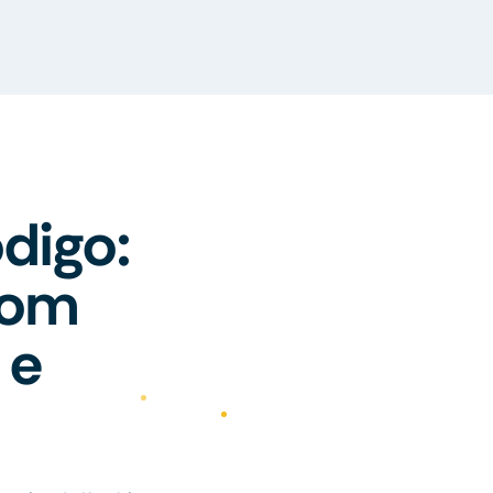
digo:
com
 e