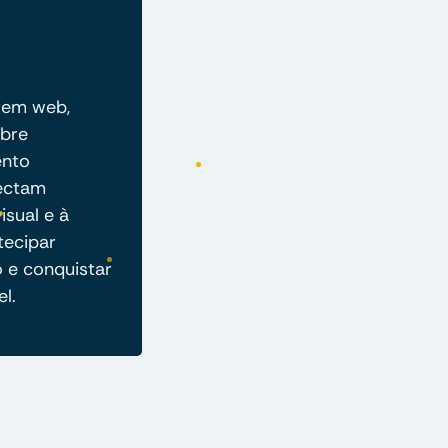
 em web,
abre
ento
nectam
isual e à
tecipar
o e conquistar
l.