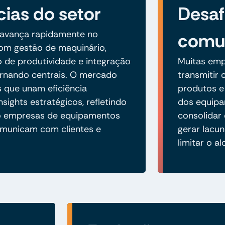
ias do setor
Desaf
o avança rapidamente no
comu
om gestão de maquinário,
de produtividade e integração
Muitas emp
rnando centrais. O mercado
transmitir 
 que unam eficiência
produtos e
nsights estratégicos, refletindo
dos equipa
 empresas de equipamentos
consolidar
omunicam com clientes e
gerar lacu
limitar o a