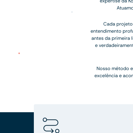
expertise da K
Atuamo
Cada projeto
entendimento profu
antes da primeira l
e verdadeiramen
Nosso método e
excelência e aco