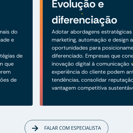
Evolução e
diferenciação
 mais do
Adotar abordagens estratégicas
dade e
marketing, automação e design 
oportunidades para posicionam
tégias de
diferenciado. Empresas que co
em que
inovação digital à comunicação v
erem
experiência do cliente podem an
ções de
tendências, consolidar reputaçã
vantagem competitiva sustentáve
FALAR COM ESPECIALISTA