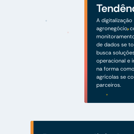
Tendênc
A digitalizaçã
agronegócio, c
monitoramento 
de dados se to
busca soluções
operacional e i
na forma como
agrícolas se c
parceiros.