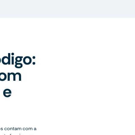
digo:
com
 e
os contam com a