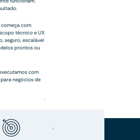
ente funcionam.
ultado.
ue começa com
escopo técnico e UX
o, seguro, escalável
delos prontos ou
 executamos com
 para negócios de