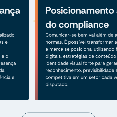
iança
Posicionamento
do compliance
alizado,
Comunicar-se bem vai além de a
as e
normas. É possível transformar
a marca se posiciona, utilizando
 e o
digitais, estratégias de conteúd
resença
identidade visual forte para gera
 da
reconhecimento, previsibilidade
ência e
competitiva em um setor cada v
disputado.