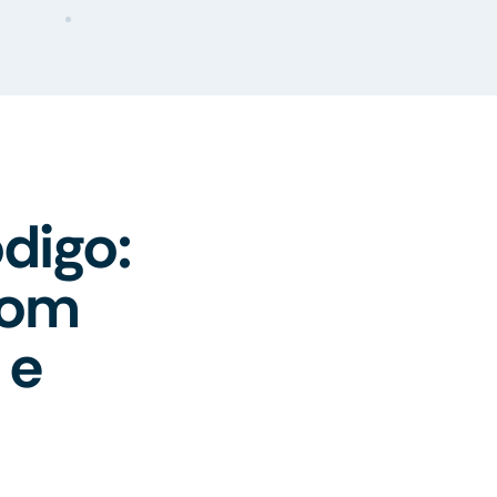
digo:
com
 e