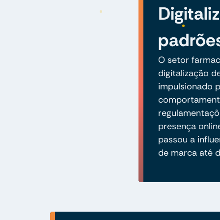
Digital
padrõe
O setor farmac
digitalização d
impulsionado 
comportamento
regulamentaçõe
presença onlin
passou a influ
de marca até 