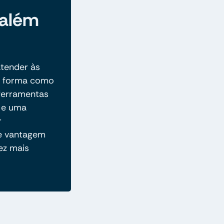
 além
tender às
 a forma como
 ferramentas
o e uma
r
 e vantagem
ez mais