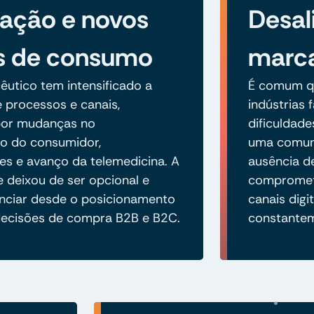
ização e novos
Desal
s de consumo
marc
êutico tem intensificado a
É comum qu
e processos e canais,
indústrias
por mudanças no
dificuldade
 do consumidor,
uma comuni
s e avanço da telemedicina. A
ausência de
e deixou de ser opcional e
compromete
enciar desde o posicionamento
canais digi
decisões de compra B2B e B2C.
constantem