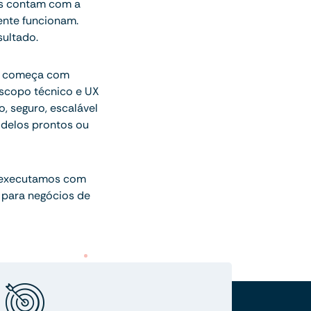
s contam com a
ente funcionam.
ultado.
ue começa com
escopo técnico e UX
o, seguro, escalável
delos prontos ou
 executamos com
 para negócios de