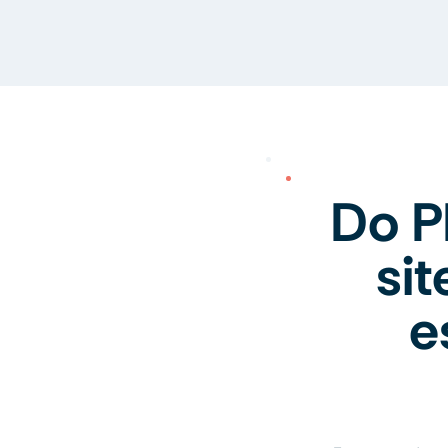
Do P
si
e