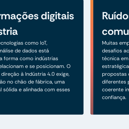
rmações digitais
Ruído
tria
comun
cnologias como IoT,
Muitas emp
álise de dados está
desafios a
a forma como indústrias
técnica em
elacionam e se posicionam. O
estratégica
ireção à Indústria 4.0 exige,
propostas 
ão no chão de fábrica, uma
diferentes
l sólida e alinhada com esses
coerente i
confiança.