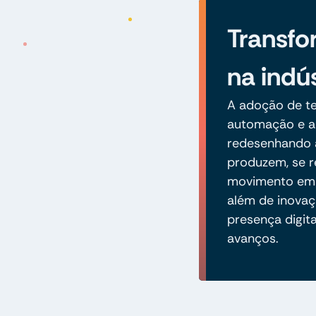
Transfo
na indús
A adoção de te
automação e an
redesenhando 
produzem, se r
movimento em d
além de inovaç
presença digita
avanços.