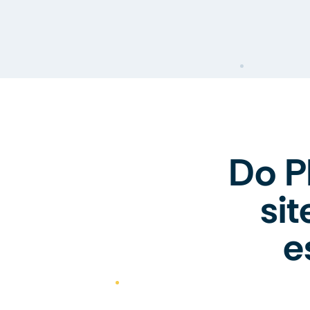
Do P
si
e