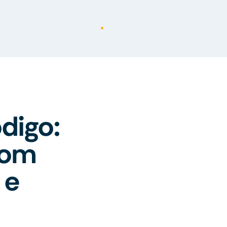
digo:
com
 e