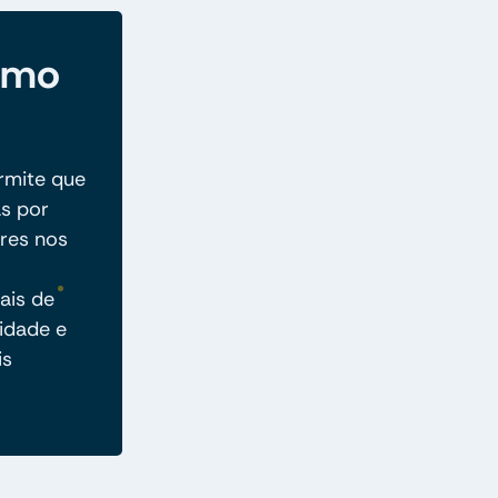
como
rmite que
as por
res nos
ais de
idade e
is