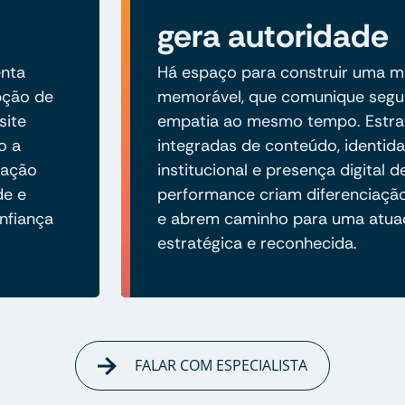
gera autoridade
enta
Há espaço para construir uma ma
pção de
memorável, que comunique segu
site
empatia ao mesmo tempo. Estra
o a
integradas de conteúdo, identida
cação
institucional e presença digital d
de e
performance criam diferenciaç
nfiança
e abrem caminho para uma atua
estratégica e reconhecida.
FALAR COM ESPECIALISTA