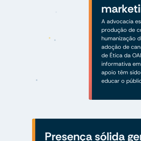
marketi
A advocacia es
produção de co
humanização do
adoção de cana
de Ética da OA
informativa em
apoio têm sido 
educar o públi
Presença sólida ge