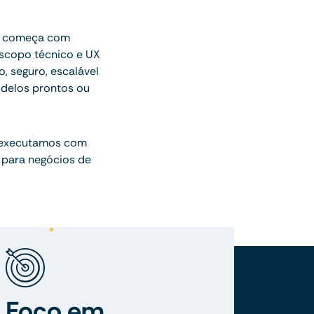
ue começa com
escopo técnico e UX
o, seguro, escalável
delos prontos ou
 executamos com
 para negócios de
Foco em