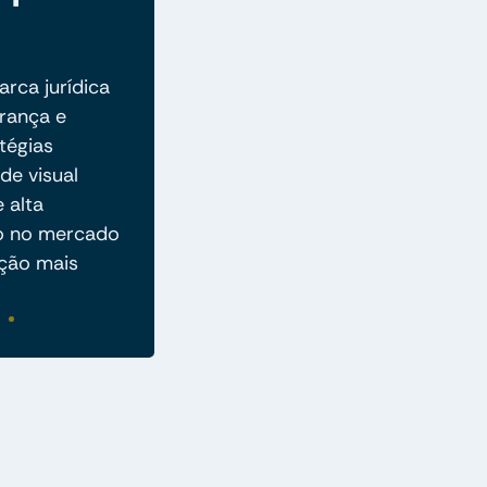
rca jurídica
rança e
tégias
de visual
e alta
ão no mercado
ção mais