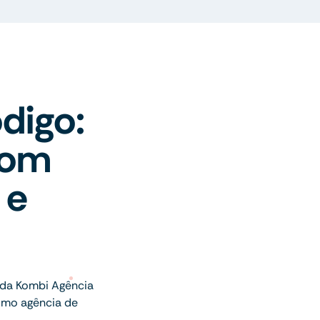
digo:
com
 e
da Kombi Agência
omo agência de