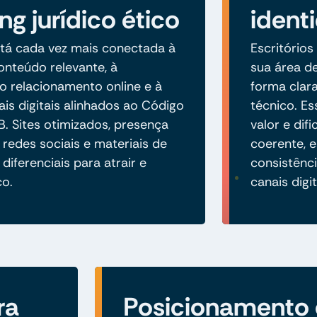
ng jurídico ético
ident
tá cada vez mais conectada à
Escritórios
nteúdo relevante, à
sua área de
 relacionamento online e à
forma clara
is digitais alinhados ao Código
técnico. E
B. Sites otimizados, presença
valor e di
 redes sociais e materiais de
coerente, 
diferenciais para atrair e
consistênci
co.
canais digit
ra
Posicionamento