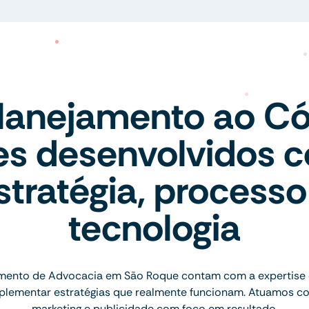
lanejamento ao Có
tes desenvolvidos 
stratégia, processo
tecnologia
mento de Advocacia em São Roque contam com a expertise 
implementar estratégias que realmente funcionam. Atuamos c
marketing e publicidade com foco em resultado.