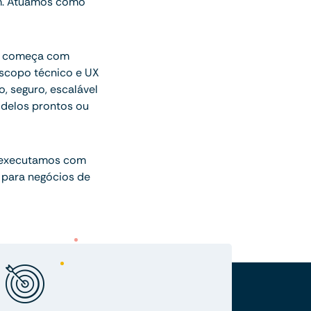
am. Atuamos como
ue começa com
escopo técnico e UX
o, seguro, escalável
delos prontos ou
 executamos com
 para negócios de