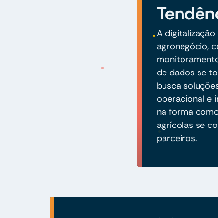
Tendênc
A digitalizaçã
agronegócio, c
monitoramento 
de dados se to
busca soluções
operacional e i
na forma como
agrícolas se c
parceiros.