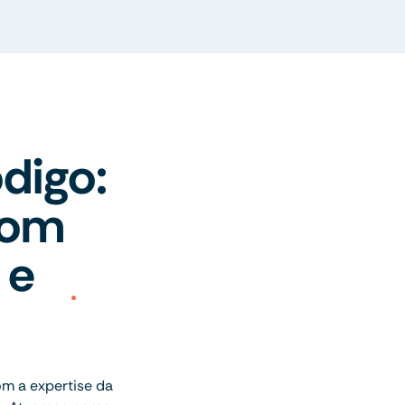
digo:
com
 e
m a expertise da