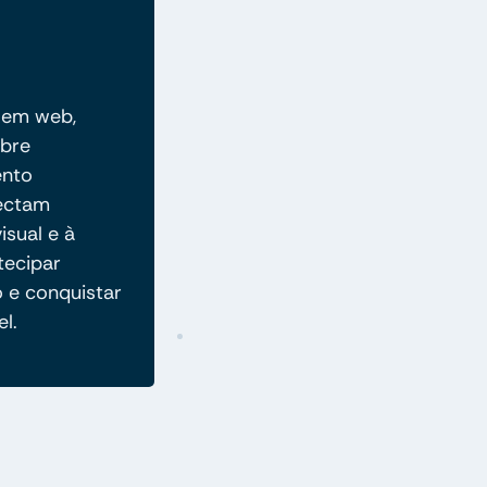
 em web,
abre
ento
nectam
isual e à
tecipar
o e conquistar
l.