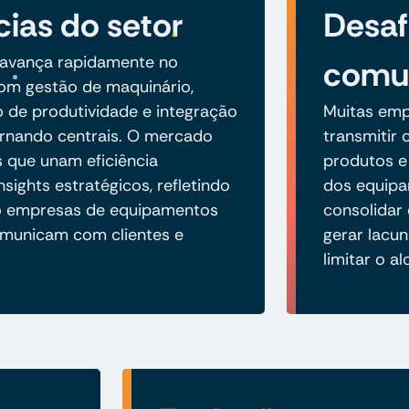
ias do setor
Desaf
o avança rapidamente no
comu
om gestão de maquinário,
de produtividade e integração
Muitas emp
rnando centrais. O mercado
transmitir 
 que unam eficiência
produtos e
nsights estratégicos, refletindo
dos equipa
 empresas de equipamentos
consolidar
omunicam com clientes e
gerar lacu
limitar o a