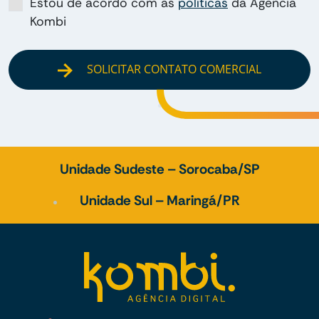
Estou de acordo com as
políticas
da Agência
Kombi
SOLICITAR CONTATO COMERCIAL
Unidade Sudeste – Sorocaba/SP
Unidade Sul – Maringá/PR