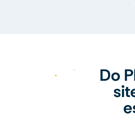
Do P
si
e