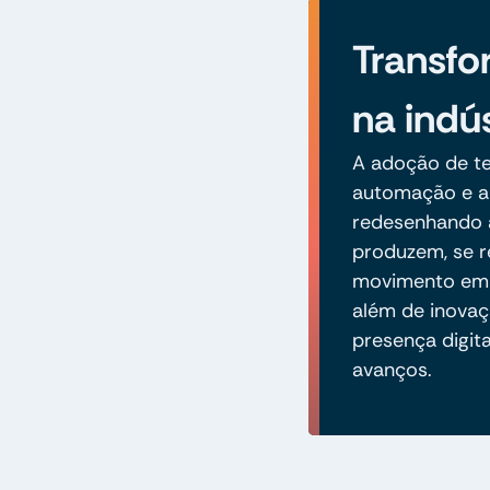
Transfo
na indús
A adoção de te
automação e an
redesenhando 
produzem, se r
movimento em d
além de inovaç
presença digita
avanços.