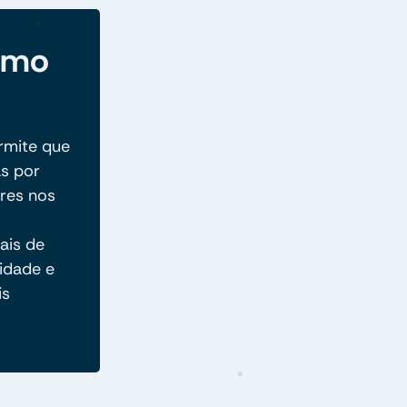
como
rmite que
as por
res nos
ais de
idade e
is