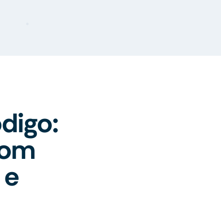
digo:
com
 e