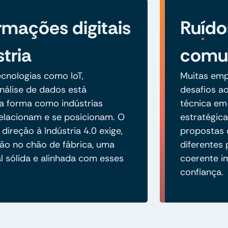
rmações digitais
Ruído
tria
comun
cnologias como IoT,
Muitas emp
álise de dados está
desafios a
a forma como indústrias
técnica em
elacionam e se posicionam. O
estratégica
ireção à Indústria 4.0 exige,
propostas 
ão no chão de fábrica, uma
diferentes
l sólida e alinhada com esses
coerente i
confiança.