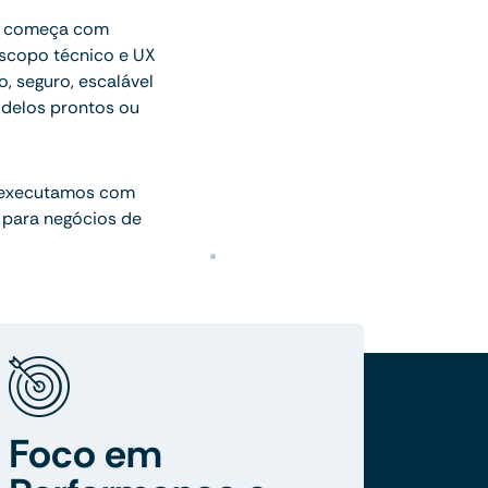
ue começa com
escopo técnico e UX
o, seguro, escalável
delos prontos ou
 executamos com
 para negócios de
Foco em