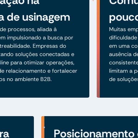
ização na
Comu
ia de usinagem
pouco
 de processos, aliada à
Muitas emp
 tem impulsionado a busca por
dificuldade
streabilidade. Empresas do
em uma com
tando soluções conectadas e
ausência d
line para otimizar operações,
consistente
de relacionamento e fortalecer
limitam a 
os no ambiente B2B.
de soluçõe
ra
Posicionamento