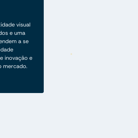
idade visual
ados e uma
tendem a se
idade
e inovação e
ao mercado.