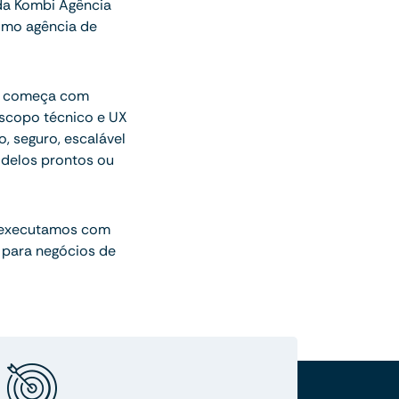
da Kombi Agência
omo agência de
ue começa com
escopo técnico e UX
o, seguro, escalável
delos prontos ou
 executamos com
 para negócios de