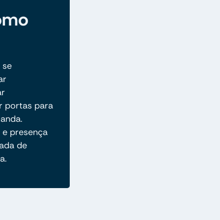
omo
 se
ar
ar
r portas para
manda.
o e presença
nada de
a.