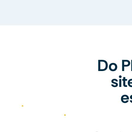
Do P
si
e