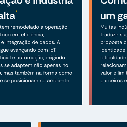
zação e Indústria
Comun
alta
um ga
o tem remodelado a operação
Muitas indú
 foco em eficiência,
traduzir s
e e integração de dados. A
proposta cl
segue avançando com IoT,
identidade 
tificial e automação, exigindo
dificuldade
os se adaptem não apenas no
relacionam
ca, mas também na forma como
valor e lim
e se posicionam no ambiente
parceiros e