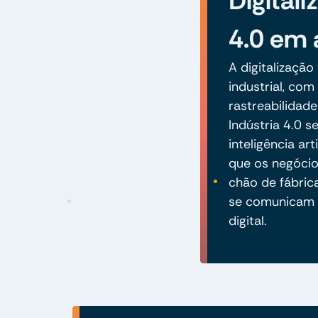
Digitali
4.0 em 
A digitalizaçã
industrial, com
rastreabilidad
Indústria 4.0 
inteligência ar
que os negóci
chão de fábri
se comunicam 
digital.