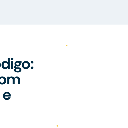
digo:
com
 e