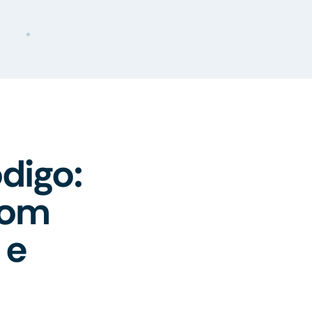
digo:
com
 e