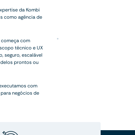
xpertise da Kombi
os como agência de
ue começa com
escopo técnico e UX
o, seguro, escalável
delos prontos ou
 executamos com
 para negócios de