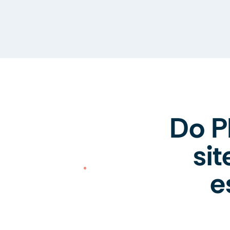
Do P
si
e