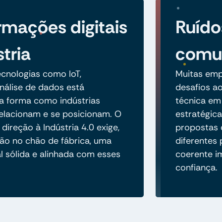
rmações digitais
Ruído
tria
comun
cnologias como IoT,
Muitas emp
álise de dados está
desafios a
a forma como indústrias
técnica em
elacionam e se posicionam. O
estratégica
ireção à Indústria 4.0 exige,
propostas 
ão no chão de fábrica, uma
diferentes
l sólida e alinhada com esses
coerente i
confiança.