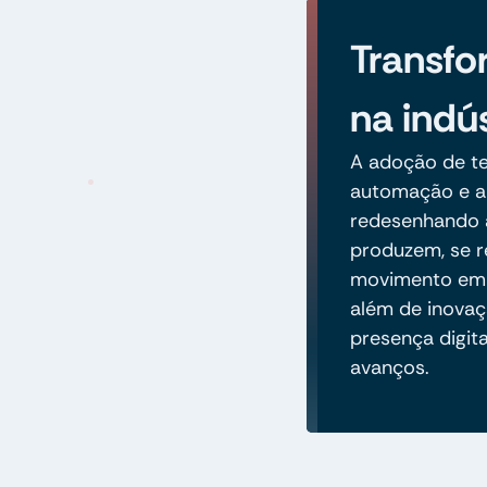
Transfo
na indús
A adoção de te
automação e an
redesenhando 
produzem, se r
movimento em d
além de inovaç
presença digita
avanços.