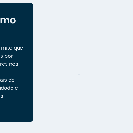
como
rmite que
as por
res nos
ais de
idade e
is