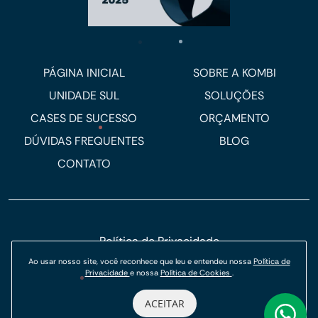
PÁGINA INICIAL
SOBRE A KOMBI
UNIDADE SUL
SOLUÇÕES
CASES DE SUCESSO
ORÇAMENTO
DÚVIDAS FREQUENTES
BLOG
CONTATO
Política de Privacidade
Ao usar nosso site, você reconhece que leu e entendeu nossa
Política de
Política de Cookies
Privacidade
e nossa
Política de Cookies
.
© Kombi Agência Digital 2026.
ACEITAR