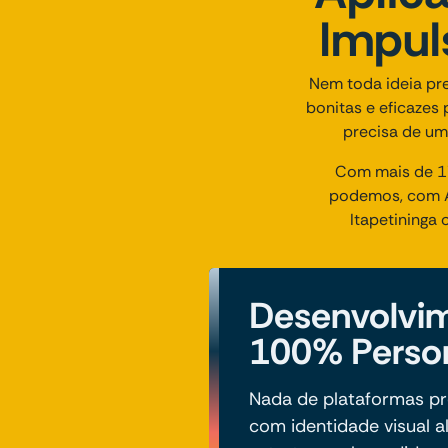
Impul
Nem toda ideia pr
bonitas e eficazes
precisa de um
Com mais de 17
podemos, com A
Itapetininga
Desenvolvi
100% Perso
Nada de plataformas pr
com identidade visual a