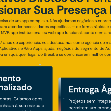
sionar Sua Presença D
ecisa de um app complexo. Nós ajudamos negócios a criarem
 para atender necessidades específicas — de forma rápida e
 MVP, app institucional ou web app funcional, conte com a no
 anos de experiência, nos destacamos como agência de mark
plicativos e Web Apps, ajudar negócios do segmento de Adv
 ou em qualquer lugar do Brasil, a se comunicarem melhor com
mento
nalizado
Entrega Ág
ontas. Criamos apps
Projetos sem integr
linhada à sua marca e
permitem um cronog