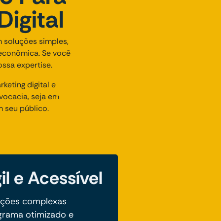
igital
 soluções simples,
 econômica. Se você
ssa expertise.
eting digital e
ocacia, seja em
 seu público.
il e Acessível
ações complexas
rama otimizado e