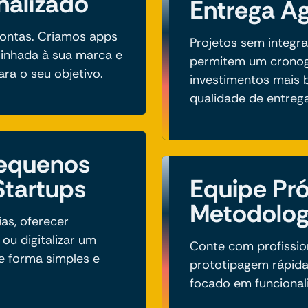
nalizado
Entrega Ág
ontas. Criamos apps
Projetos sem integr
linhada à sua marca e
permitem um cronog
ra o seu objetivo.
investimentos mais
qualidade de entrega
Pequenos
Startups
Equipe Pró
Metodolog
ias, oferecer
ou digitalizar um
Conte com profission
e forma simples e
prototipagem rápida
focado em funcional