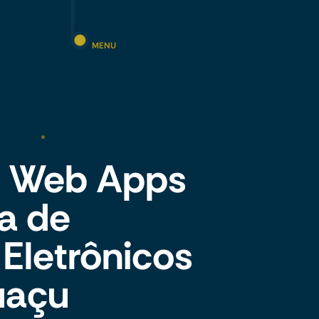
MENU
 e Web Apps
ia de
 Eletrônicos
uaçu