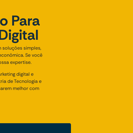
to Para
igital
 soluções simples,
 econômica. Se você
ssa expertise.
eting digital e
ia de Tecnologia e
icarem melhor com