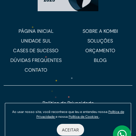
PÁGINA INICIAL
SOBRE A KOMBI
UNIDADE SUL
SOLUÇÕES
CASES DE SUCESSO
ORÇAMENTO
DÚVIDAS FREQUENTES
BLOG
CONTATO
Política de Privacidade
Ao usar nosso site, você reconhece que leu e entendeu nossa
Política de
Política de Cookies
Privacidade
e nossa
Política de Cookies
.
© Kombi Agência Digital 2026.
ACEITAR