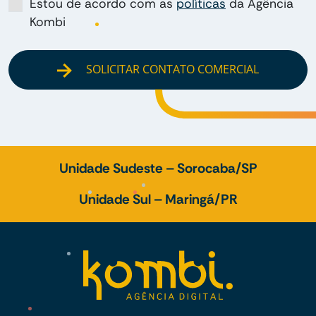
Estou de acordo com as
políticas
da Agência
Kombi
SOLICITAR CONTATO COMERCIAL
Unidade Sudeste – Sorocaba/SP
Unidade Sul – Maringá/PR