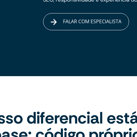
FALAR COM ESPECIALISTA
so diferencial est
ase: código própri