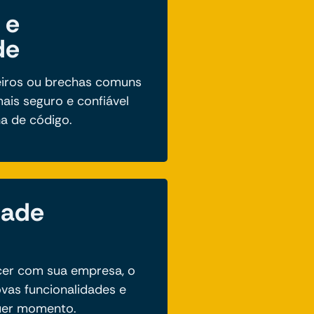
 e
de
eiros ou brechas comuns
ais seguro e confiável
ha de código.
dade
cer com sua empresa, o
vas funcionalidades e
quer momento.