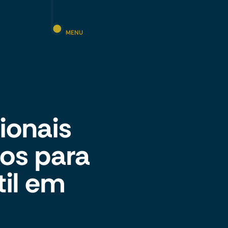
MENU
cionais
os para
til em