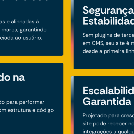
Segurança
Estabilida
as e alinhadas à
a marca, garantindo
Sem plugins de terc
ciada ao usuário.
em CMS, seu site é m
desde a primeira lin
do na
Escalabili
Garantida
ado para performar
m estrutura e código
Projetado para cres
site pode receber no
integrações a qual