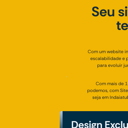
Seu s
t
Com um website ins
escalabilidade e 
para evoluir j
Com mais de 17
podemos, com Sites 
seja em Indaiatu
Design Excl