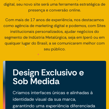
digital, seu novo site será uma ferramenta estratégica de
presença e conversão online.
Com mais de 17 anos de experiência, nos destacamos
como agência de marketing digital e podemos, com Sites
institucionais personalizados, ajudar negócios do
segmento de Indústria Metalúrgica, seja em Iperó ou em
qualquer lugar do Brasil, a se comunicarem melhor com
seu público.
Design Exclusivo e
Sob Medida
Criamos interfaces únicas e alinhadas à
identidade visual da sua marca,
garantindo uma experiência diferenciada