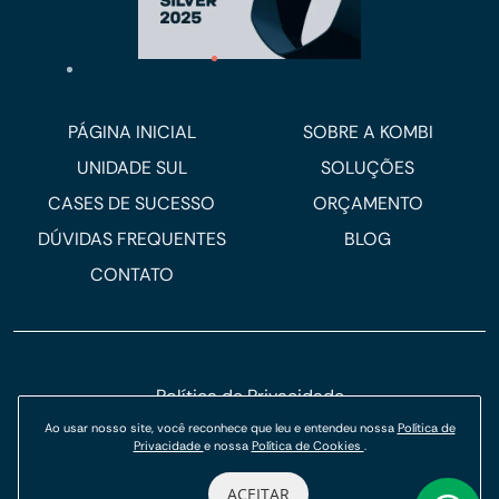
PÁGINA INICIAL
SOBRE A KOMBI
UNIDADE SUL
SOLUÇÕES
CASES DE SUCESSO
ORÇAMENTO
DÚVIDAS FREQUENTES
BLOG
CONTATO
Política de Privacidade
Política de Cookies
Ao usar nosso site, você reconhece que leu e entendeu nossa
Política de
Privacidade
e nossa
Política de Cookies
.
© Kombi Agência Digital 2026.
ACEITAR