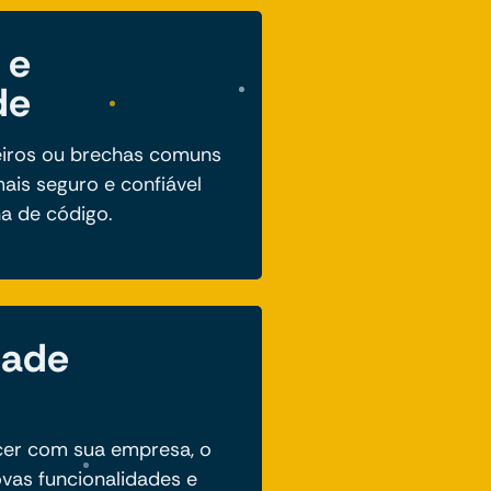
 e
de
eiros ou brechas comuns
ais seguro e confiável
ha de código.
dade
cer com sua empresa, o
vas funcionalidades e