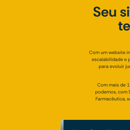
Seu s
t
Com um website ins
escalabilidade e 
para evoluir j
Com mais de 17
podemos, com Si
Farmacêutica, s