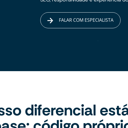
FALAR COM ESPECIALISTA
so diferencial est
ase: código própri