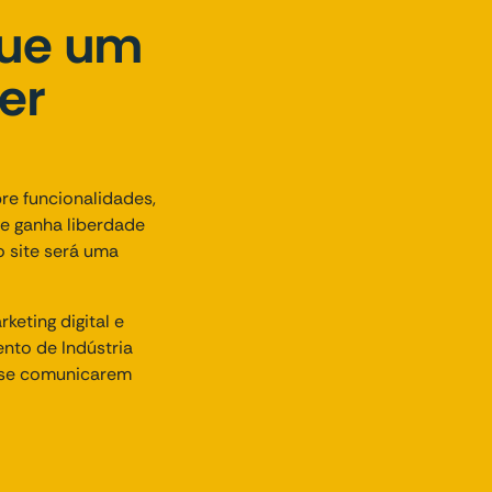
que um
er
re funcionalidades,
te ganha liberdade
o site será uma
eting digital e
nto de Indústria
a se comunicarem