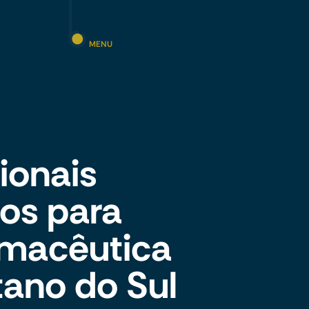
MENU
cionais
os para
rmacêutica
ano do Sul