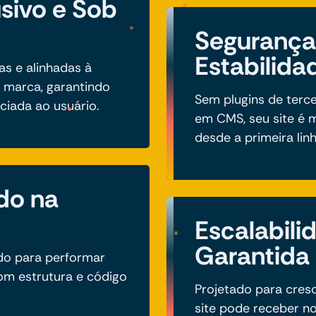
usivo e Sob
Segurança
Estabilida
as e alinhadas à
a marca, garantindo
Sem plugins de terc
ciada ao usuário.
em CMS, seu site é m
desde a primeira lin
do na
Escalabili
Garantida
ado para performar
m estrutura e código
Projetado para cres
site pode receber no