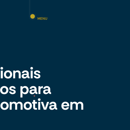
MENU
cionais
os para
utomotiva em