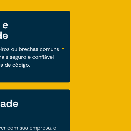
 e
de
eiros ou brechas comuns
ais seguro e confiável
ha de código.
dade
cer com sua empresa, o