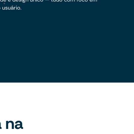
 usuário.
á na