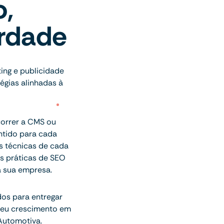
o,
erdade
ting e publicidade
égias alinhadas à
correr a CMS ou
ntido para cada
es técnicas de cada
s práticas de SEO
a sua empresa.
dos para entregar
 seu crescimento em
Automotiva.