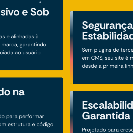
usivo e Sob
Segurança
Estabilida
as e alinhadas à
a marca, garantindo
Sem plugins de terc
ciada ao usuário.
em CMS, seu site é m
desde a primeira lin
do na
Escalabili
Garantida
ado para performar
m estrutura e código
Projetado para cres