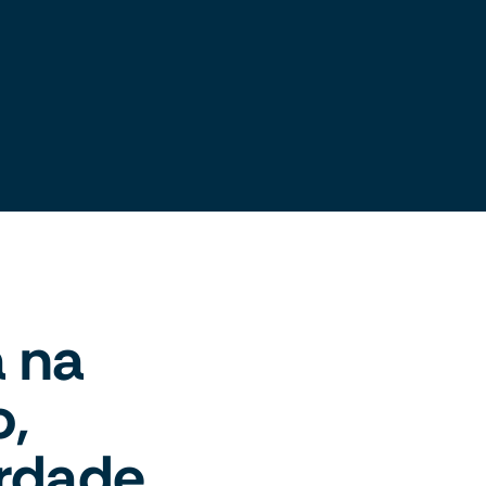
á na
o,
erdade