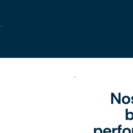
Nos
b
perfo