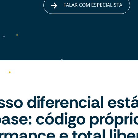
FALAR COM ESPECIALISTA
so diferencial est
ase: código própri
rmance e total lib