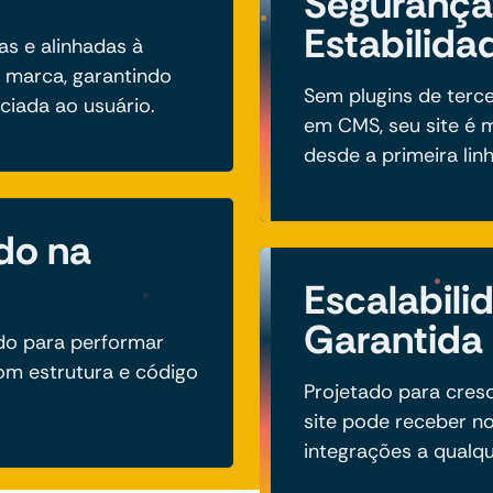
Segurança
Estabilida
as e alinhadas à
a marca, garantindo
Sem plugins de terc
ciada ao usuário.
em CMS, seu site é m
desde a primeira lin
do na
Escalabili
Garantida
ado para performar
m estrutura e código
Projetado para cres
site pode receber no
integrações a qual