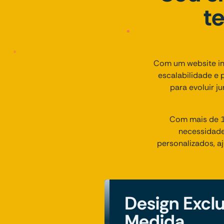
t
Com um website ins
escalabilidade e 
para evoluir j
Com mais de 1
necessidade
personalizados, a
Design Excl
Medida