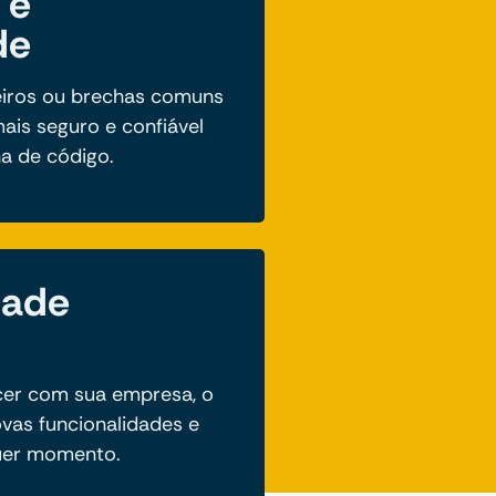
 e
de
eiros ou brechas comuns
ais seguro e confiável
ha de código.
dade
cer com sua empresa, o
vas funcionalidades e
quer momento.