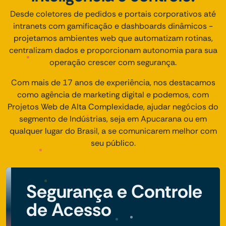
Desde coletores de pedidos e portais corporativos até
intranets com gamificação e dashboards dinâmicos -
projetamos ambientes web que automatizam rotinas,
centralizam dados e proporcionam autonomia para sua
operação crescer com segurança.
Com mais de 17 anos de experiência, nos destacamos
como agência de marketing digital e podemos, com
Projetos Web de Alta Complexidade, ajudar negócios do
segmento de Indústrias, seja em Apucarana ou em
qualquer lugar do Brasil, a se comunicarem melhor com
seu público.
Segurança e Controle
de Acesso