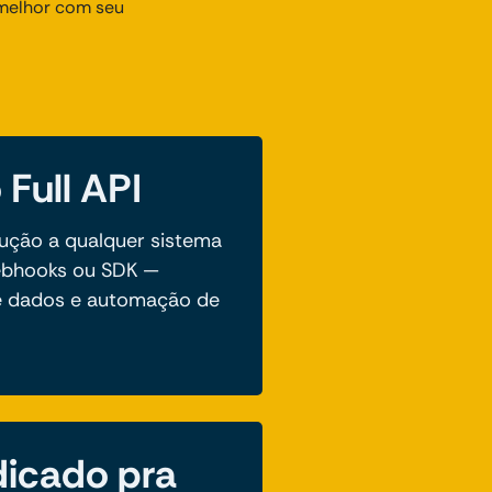
 melhor com seu
 Full API
ução a qualquer sistema
Webhooks ou SDK —
de dados e automação de
icado pra