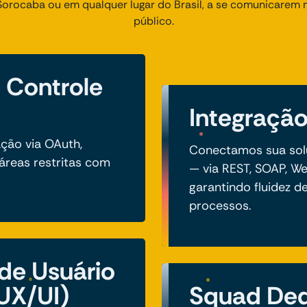
m Sorocaba ou em qualquer lugar do Brasil, a se comunicarem
público.
 Controle
Integração
ção via OAuth,
Conectamos sua sol
 áreas restritas com
— via REST, SOAP, 
garantindo fluidez 
processos.
 de Usuário
(UX/UI)
Squad Ded