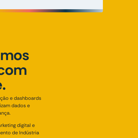
iamos
 com
.
cação e dashboards
lizam dados e
ança.
eting digital e
nto de Indústria