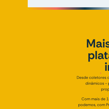
Mais
pla
Desde coletores d
dinâmicos - 
prop
Com mais de 17
podemos, com Pr