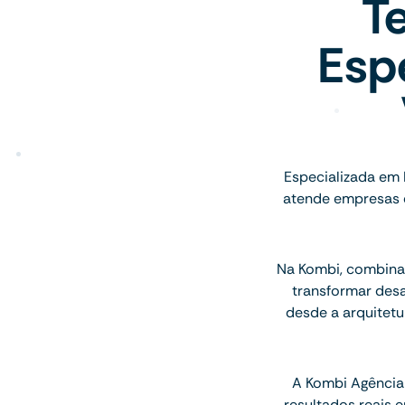
T
Espe
Especializada em 
atende empresas d
Na Kombi, combinam
transformar des
desde a arquitetu
A Kombi Agência 
resultados reais