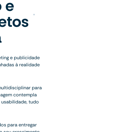
 e
jetos
a
ting e publicidade
nhadas à realidade
ltidisciplinar para
rdagem contempla
 usabilidade, tudo
dos para entregar
o seu crescimento