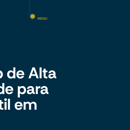
MENU
 de Alta
de para
til em