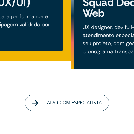
(UX/UI)
Squad Ded
Web
para performance e
tipagem validada por
UX designer, dev full
atendimento especia
seu projeto, com ge
cronograma transpa
FALAR COM ESPECIALISTA