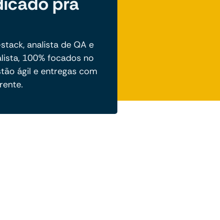
icado pra
-stack, analista de QA e
lista, 100% focados no
stão ágil e entregas com
rente.