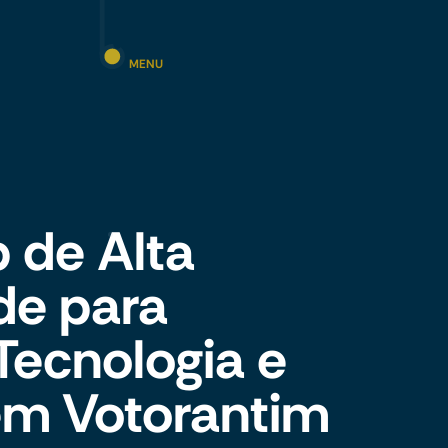
MENU
 de Alta
de para
 Tecnologia e
em Votorantim