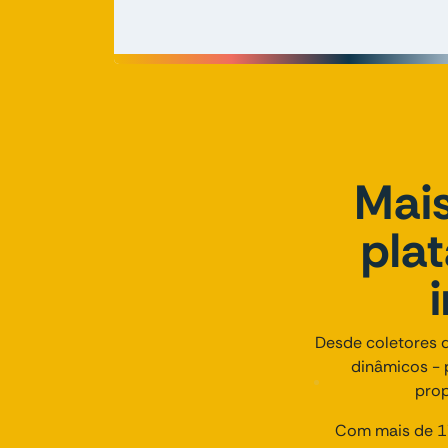
Mais
pla
Desde coletores d
dinâmicos - 
prop
Com mais de 17