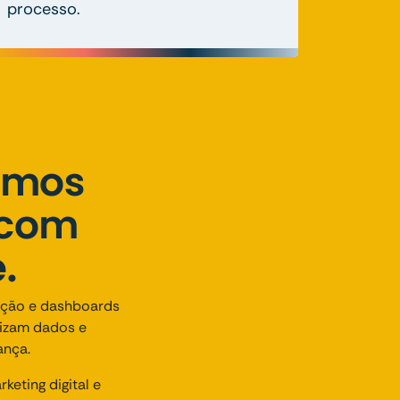
processo.
iamos
 com
.
cação e dashboards
lizam dados e
ança.
eting digital e