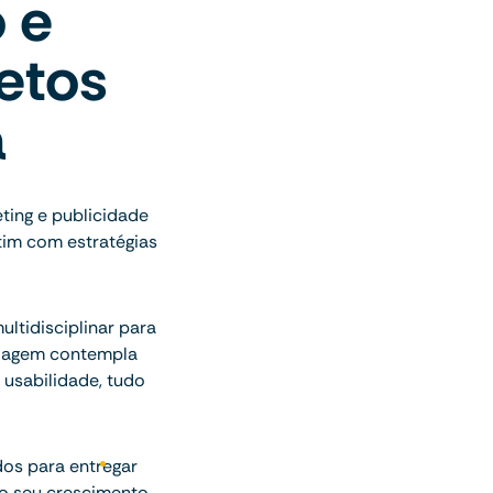
 e
jetos
a
ting e publicidade
tim com estratégias
ltidisciplinar para
rdagem contempla
 usabilidade, tudo
dos para entregar
o seu crescimento