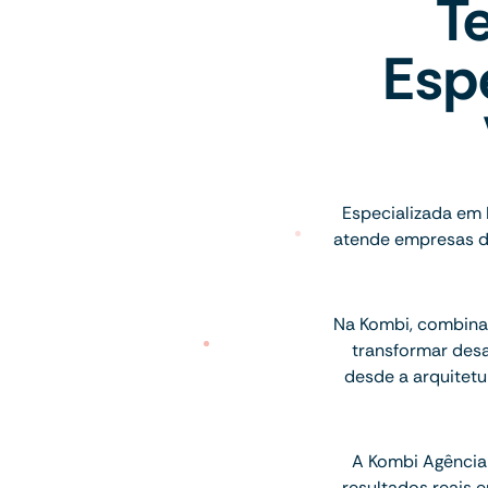
T
Espe
Especializada em 
atende empresas do
Na Kombi, combinam
transformar des
desde a arquitetu
A Kombi Agência 
resultados reais