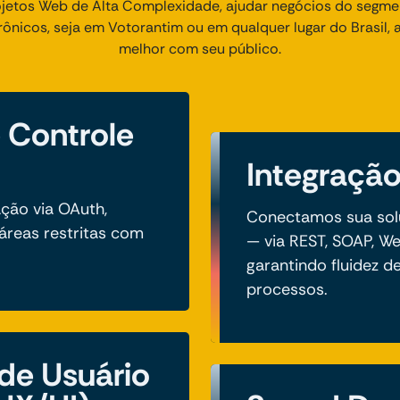
etos Web de Alta Complexidade, ajudar negócios do segmen
trônicos, seja em Votorantim ou em qualquer lugar do Brasil,
melhor com seu público.
 Controle
Integração
ção via OAuth,
Conectamos sua sol
 áreas restritas com
— via REST, SOAP, 
garantindo fluidez 
processos.
 de Usuário