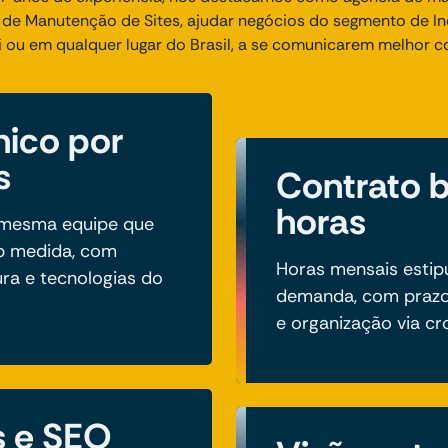
e Manutenção de Sites, ajudar negócios do segmento de In
i ou em qualquer lugar do Brasil, a se comunicarem melhor c
nico por
s
Contrato 
horas
a mesma equipe que
b medida, com
Horas mensais estip
ura e tecnologias do
demanda, com prazo
e organização via c
s e SEO