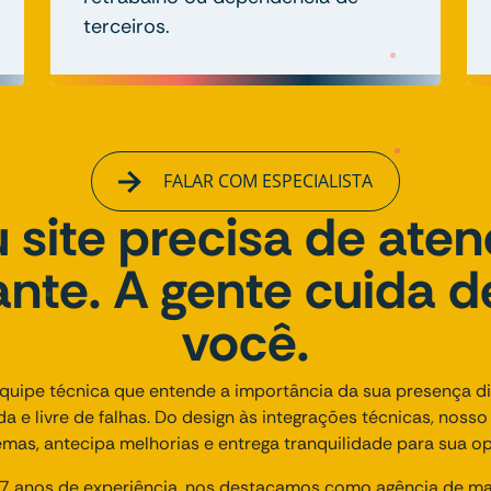
terceiros.
FALAR COM ESPECIALISTA
 site precisa de ate
nte. A gente cuida d
você.
uipe técnica que entende a importância da sua presença dig
ida e livre de falhas. Do design às integrações técnicas, noss
emas, antecipa melhorias e entrega tranquilidade para sua op
 anos de experiência, nos destacamos como agência de mark