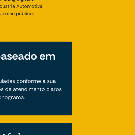
dústria Automotiva,
om seu público.
baseado em
uladas conforme a sua
s de atendimento claros
ronograma.