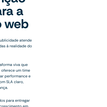
ra a
o web
publicidade atende
das à realidade do
aforma viva que
o oferece um time
har performance e
om SLA claro,
ança.
dos para entregar
 crescimento em