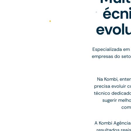
écn
evol
Especializada em 
empresas do setor
Na Kombi, ente
precisa evoluir 
técnico dedicado
sugerir melh
comu
A Kombi Agência 
resultados rea