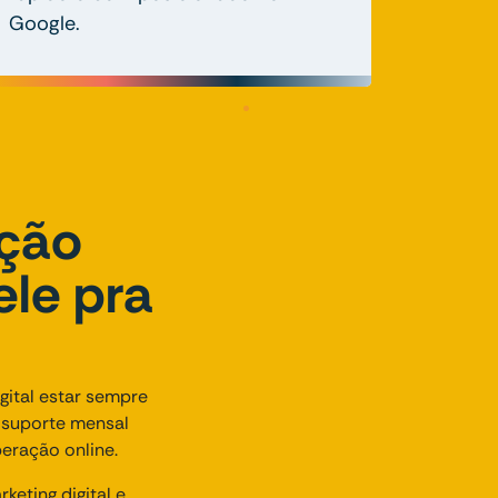
Google.
nção
ele pra
ital estar sempre
o suporte mensal
eração online.
eting digital e