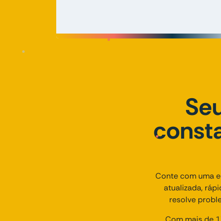
Seu
consta
Conte com uma eq
atualizada, ráp
resolve probl
Com mais de 17