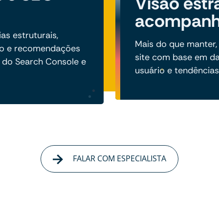
Visão estr
acompan
s estruturais,
Mais do que manter,
to e recomendações
site com base em d
 do Search Console e
usuário e tendências 
FALAR COM ESPECIALISTA