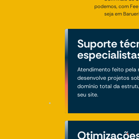
podemos, com Fee d
seja em Baruer
Suporte téc
especialista
Atendimento feito pel
desenvolve projetos so
domínio total da estrut
seu site.
Otimizaçõe