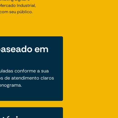
ercado Industrial,
com seu público.
baseado em
uladas conforme a sua
s de atendimento claros
ronograma.