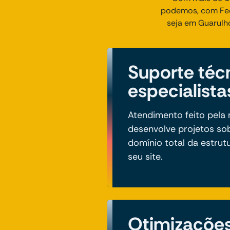
podemos, com Fee 
seja em Guarulh
Suporte téc
especialista
Atendimento feito pel
desenvolve projetos so
domínio total da estrut
seu site.
Otimizaçõe