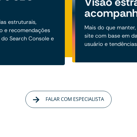
Visão estr
acompan
s estruturais,
Mais do que manter,
to e recomendações
site com base em d
 do Search Console e
usuário e tendências 
FALAR COM ESPECIALISTA