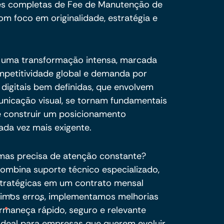
es completas de Fee de Manutenção de
om foco em originalidade, estratégia e
r uma transformação intensa, marcada
ompetitividade global e demanda por
s digitais bem definidas, que envolvem
unicação visual, se tornam fundamentais
 e construir um posicionamento
da vez mais exigente.
 mas precisa de atenção constante?
mbina suporte técnico especializado,
stratégicas em um contrato mensal
rigimos erros, implementamos melhorias
rmaneça rápido, seguro e relevante
 Ideal para empresas que querem evoluir