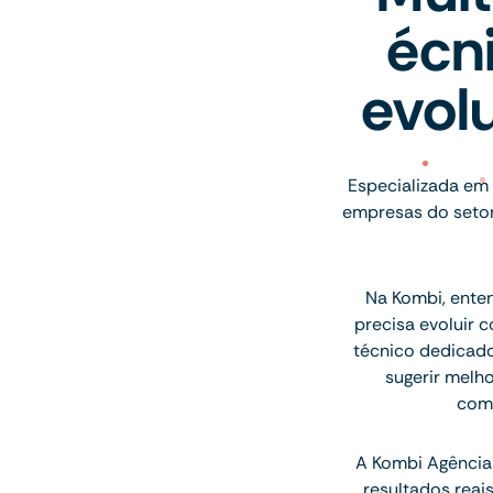
écn
evol
Especializada em 
empresas do setor
Na Kombi, ente
precisa evoluir 
técnico dedicado
sugerir melh
comu
A Kombi Agência 
resultados rea