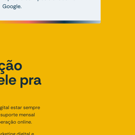
Google.
nção
ele pra
ital estar sempre
o suporte mensal
eração online.
eting digital e