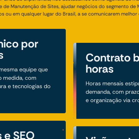
de Manutenção de Sites, ajudar negócios do segmento de M
os ou em qualquer lugar do Brasil, a se comunicarem melhor 
nico por
s
Contrato 
horas
a mesma equipe que
b medida, com
Horas mensais estip
ura e tecnologias do
demanda, com prazo
e organização via c
s e SEO