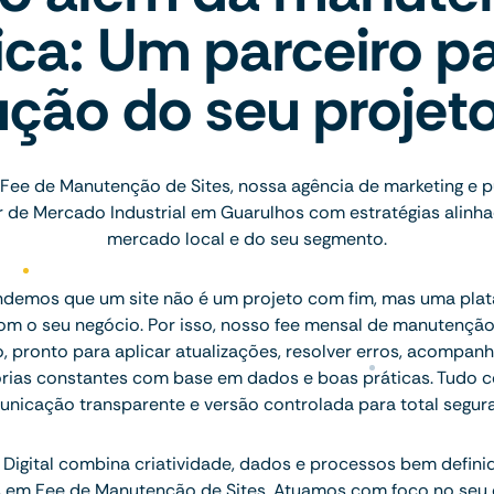
ica: Um parceiro pa
ução do seu projet
Fee de Manutenção de Sites, nossa agência de marketing e 
 de Mercado Industrial em Guarulhos com estratégias alinha
mercado local e do seu segmento.
ndemos que um site não é um projeto com fim, mas uma plat
com o seu negócio. Por isso, nosso fee mensal de manutençã
, pronto para aplicar atualizações, resolver erros, acompan
orias constantes com base em dados e boas práticas. Tudo c
nicação transparente e versão controlada para total segur
Digital combina criatividade, dados e processos bem defini
is em Fee de Manutenção de Sites. Atuamos com foco no seu