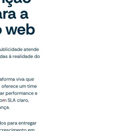
ra a
o web
publicidade atende
das à realidade do
aforma viva que
o oferece um time
har performance e
om SLA claro,
ança.
dos para entregar
 crescimento em