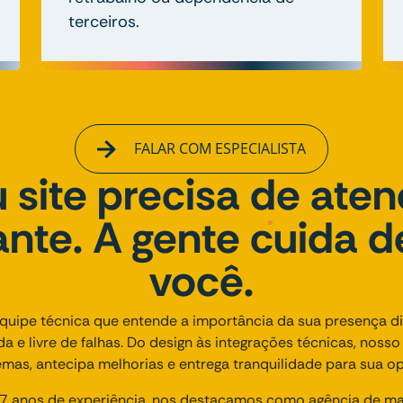
terceiros.
FALAR COM ESPECIALISTA
 site precisa de ate
nte. A gente cuida d
você.
uipe técnica que entende a importância da sua presença dig
ida e livre de falhas. Do design às integrações técnicas, noss
emas, antecipa melhorias e entrega tranquilidade para sua op
 anos de experiência, nos destacamos como agência de mark