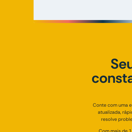
Seu
consta
Conte com uma eq
atualizada, ráp
resolve probl
Com mais de 17