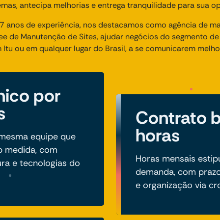
emas, antecipa melhorias e entrega tranquilidade para sua op
 anos de experiência, nos destacamos como agência de mark
e de Manutenção de Sites, ajudar negócios do segmento de
m Itu ou em qualquer lugar do Brasil, a se comunicarem melh
nico por
s
Contrato 
horas
a mesma equipe que
b medida, com
Horas mensais estip
ura e tecnologias do
demanda, com prazo
e organização via c