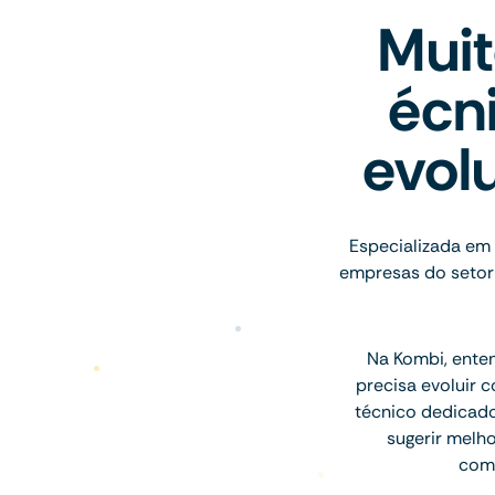
Mui
écn
evol
Especializada em 
empresas do setor 
Na Kombi, ente
precisa evoluir 
técnico dedicado
sugerir melh
comu