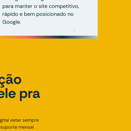
para manter o site competitivo,
rápido e bem posicionado no
Google.
nção
ele pra
ital estar sempre
o suporte mensal