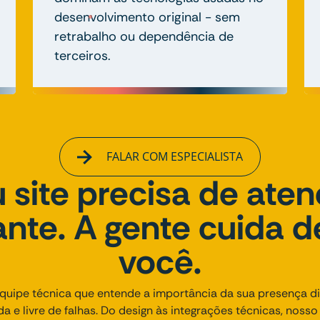
desenvolvimento original - sem
retrabalho ou dependência de
terceiros.
FALAR COM ESPECIALISTA
 site precisa de ate
nte. A gente cuida d
você.
uipe técnica que entende a importância da sua presença dig
ida e livre de falhas. Do design às integrações técnicas, noss