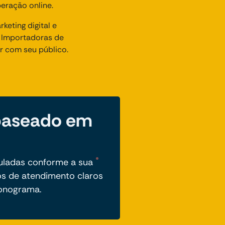
eração online.
eting digital e
 Importadoras de
or com seu público.
baseado em
uladas conforme a sua
s de atendimento claros
ronograma.