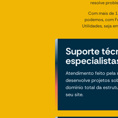
resolve probl
Com mais de 17
podemos, com Fe
Utilidades, seja e
Suporte téc
especialista
Atendimento feito pel
desenvolve projetos so
domínio total da estrut
seu site.