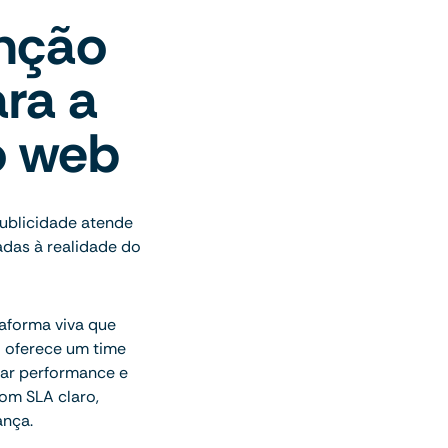
nção
ra a
o web
publicidade atende
adas à realidade do
aforma viva que
o oferece um time
har performance e
om SLA claro,
ança.