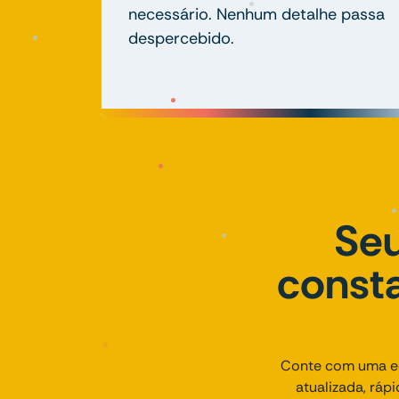
necessário. Nenhum detalhe passa
despercebido.
Seu
consta
Conte com uma eq
atualizada, ráp