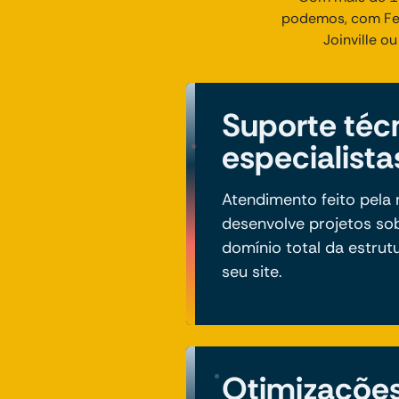
podemos, com Fee
Joinville o
Suporte téc
especialista
Atendimento feito pel
desenvolve projetos so
domínio total da estrut
seu site.
Otimizaçõe