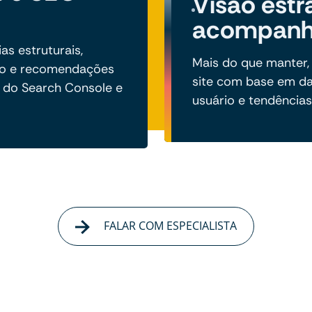
Visão estr
acompan
s estruturais,
Mais do que manter,
to e recomendações
site com base em d
 do Search Console e
usuário e tendências 
FALAR COM ESPECIALISTA