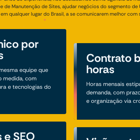
 de Manutenção de Sites, ajudar negócios do segmento de 
u em qualquer lugar do Brasil, a se comunicarem melhor com 
nico por
s
Contrato 
horas
a mesma equipe que
b medida, com
Horas mensais estip
ura e tecnologias do
demanda, com prazo
e organização via c
s e SEO