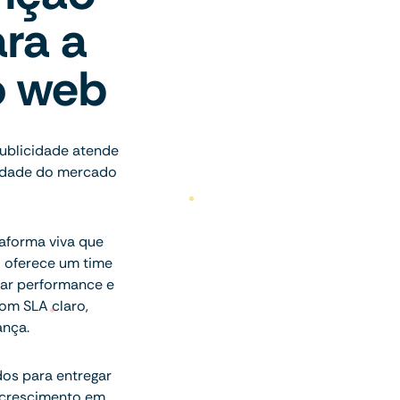
ra a
o web
publicidade atende
lidade do mercado
aforma viva que
o oferece um time
har performance e
om SLA claro,
ança.
dos para entregar
 crescimento em