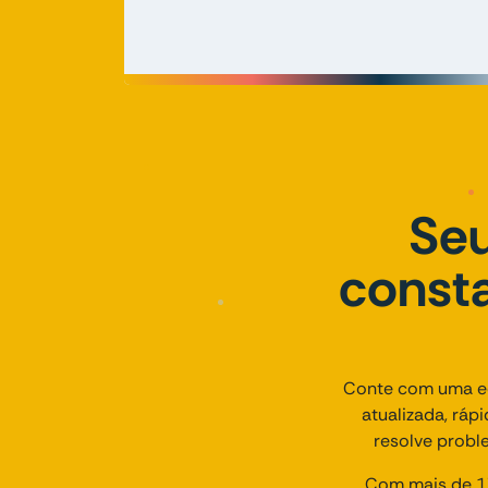
Seu
consta
Conte com uma eq
atualizada, ráp
resolve probl
Com mais de 17