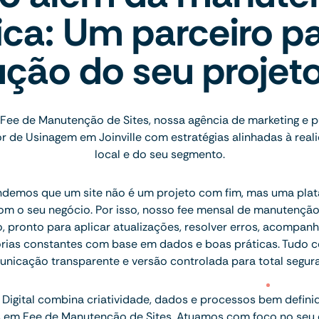
ica: Um parceiro pa
ução do seu projet
Fee de Manutenção de Sites, nossa agência de marketing e 
r de Usinagem em Joinville com estratégias alinhadas à rea
local e do seu segmento.
ndemos que um site não é um projeto com fim, mas uma plat
com o seu negócio. Por isso, nosso fee mensal de manutençã
, pronto para aplicar atualizações, resolver erros, acompan
orias constantes com base em dados e boas práticas. Tudo c
nicação transparente e versão controlada para total segur
Digital combina criatividade, dados e processos bem defini
is em Fee de Manutenção de Sites. Atuamos com foco no seu