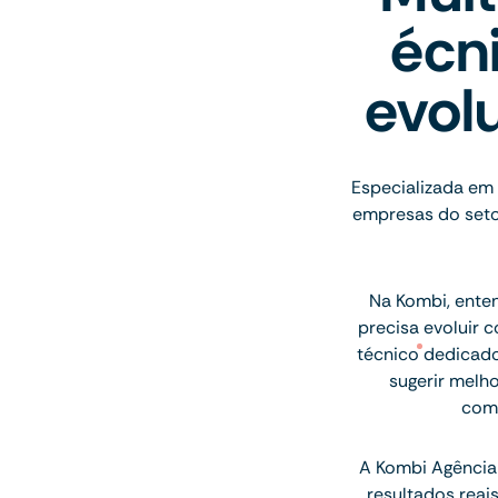
écn
evol
Especializada em 
empresas do seto
Na Kombi, ente
precisa evoluir 
técnico dedicado
sugerir melh
comu
A Kombi Agência 
resultados rea