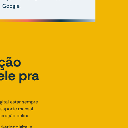
Google.
nção
ele pra
ital estar sempre
o suporte mensal
eração online.
eting digital e