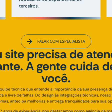
terceiros.
FALAR COM ESPECIALISTA
 site precisa de ate
nte. A gente cuida d
você.
uipe técnica que entende a importância da sua presença dig
ida e livre de falhas. Do design às integrações técnicas, noss
emas, antecipa melhorias e entrega tranquilidade para sua op
 anos de experiência, nos destacamos como agência de mark