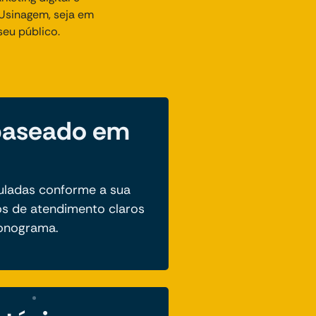
Usinagem, seja em
seu público.
baseado em
uladas conforme a sua
s de atendimento claros
ronograma.