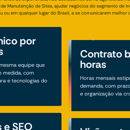
e Manutenção de Sites, ajudar negócios do segmento de In
u ou em qualquer lugar do Brasil, a se comunicarem melhor 
nico por
s
Contrato 
horas
a mesma equipe que
b medida, com
Horas mensais estip
ura e tecnologias do
demanda, com prazo
e organização via c
s e SEO