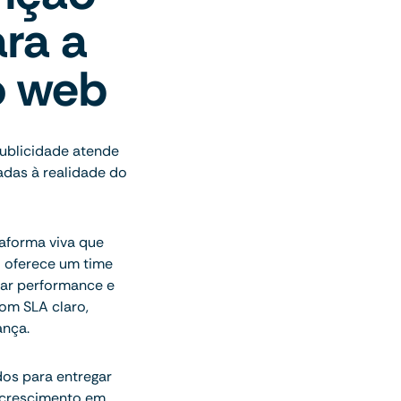
ra a
o web
publicidade atende
adas à realidade do
aforma viva que
o oferece um time
har performance e
om SLA claro,
ança.
dos para entregar
 crescimento em