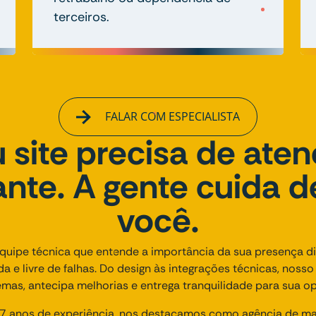
terceiros.
FALAR COM ESPECIALISTA
 site precisa de ate
nte. A gente cuida d
você.
uipe técnica que entende a importância da sua presença dig
ida e livre de falhas. Do design às integrações técnicas, noss
emas, antecipa melhorias e entrega tranquilidade para sua op
 anos de experiência, nos destacamos como agência de mark