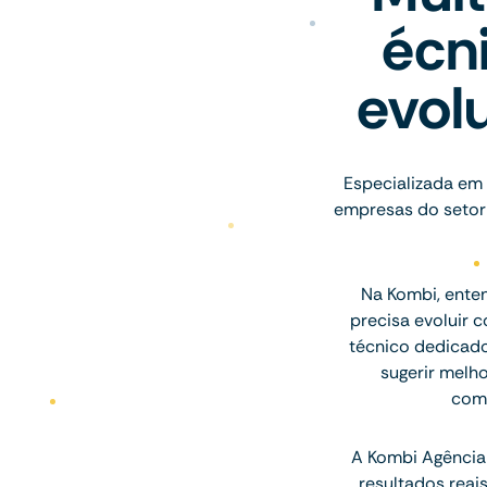
écn
evol
Especializada em 
empresas do setor 
Na Kombi, ente
precisa evoluir 
técnico dedicado
sugerir melh
comu
A Kombi Agência 
resultados rea