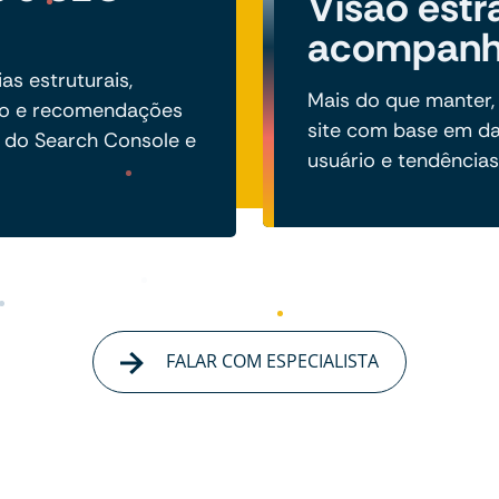
Visão estr
acompan
s estruturais,
Mais do que manter,
to e recomendações
site com base em d
 do Search Console e
usuário e tendências 
FALAR COM ESPECIALISTA