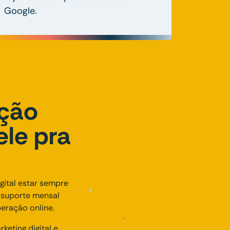
Google.
nção
ele pra
ital estar sempre
o suporte mensal
eração online.
eting digital e