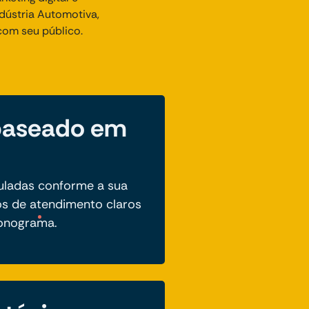
dústria Automotiva,
com seu público.
baseado em
uladas conforme a sua
s de atendimento claros
ronograma.