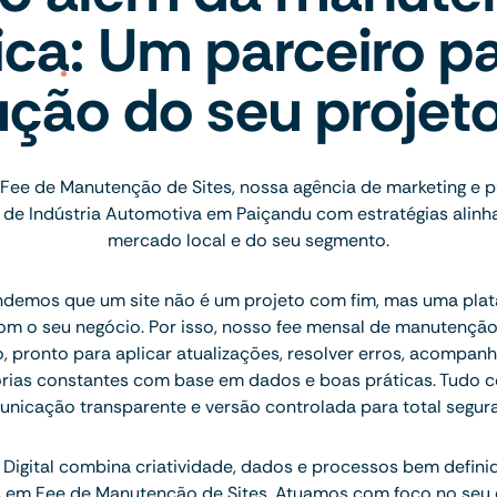
ica: Um parceiro pa
ução do seu projet
Fee de Manutenção de Sites, nossa agência de marketing e 
de Indústria Automotiva em Paiçandu com estratégias alinh
mercado local e do seu segmento.
ndemos que um site não é um projeto com fim, mas uma plat
com o seu negócio. Por isso, nosso fee mensal de manutençã
, pronto para aplicar atualizações, resolver erros, acompan
orias constantes com base em dados e boas práticas. Tudo c
nicação transparente e versão controlada para total segur
Digital combina criatividade, dados e processos bem defini
is em Fee de Manutenção de Sites. Atuamos com foco no seu