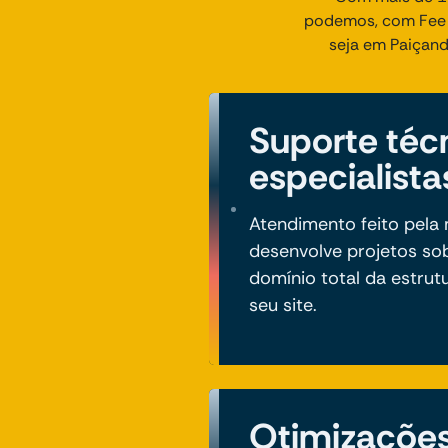
podemos, com Fee d
seja em Paiçand
Suporte téc
especialista
Atendimento feito pel
desenvolve projetos so
domínio total da estrut
seu site.
Otimizaçõe