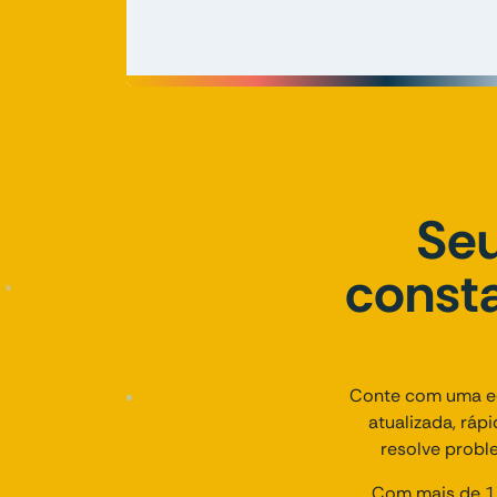
Seu
consta
Conte com uma eq
atualizada, ráp
resolve probl
Com mais de 17