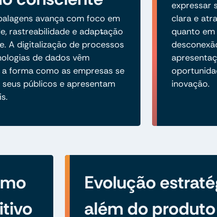
expressar s
balagens avança com foco em
clara e atr
de, rastreabilidade e adaptação
quanto em m
 A digitalização de processos
desconexão
nologias de dados vêm
apresentaç
 a forma como as empresas se
oportunida
seus públicos e apresentam
inovação.
is.
como
Evolução estraté
itivo
além do produto