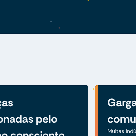
ças
Garga
onadas pelo
comun
Muitas ind
o consciente