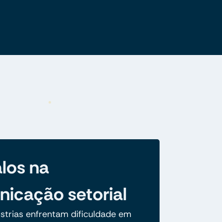
los na
icação setorial
ústrias enfrentam dificuldade em