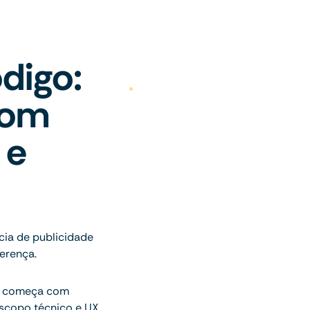
digo:
com
 e
cia de publicidade
erença.
ue começa com
escopo técnico e UX