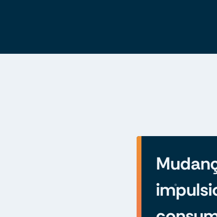
Mudan
impulsi
consum