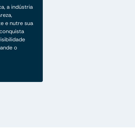
a, a indústria
reza,
e e nutre sua
conquista
isibilidade
pande o
.