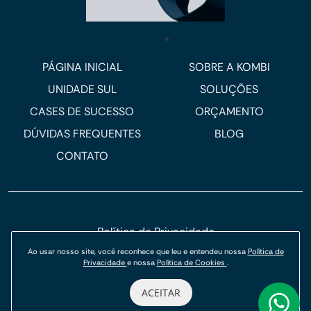
PÁGINA INICIAL
SOBRE A KOMBI
UNIDADE SUL
SOLUÇÕES
CASES DE SUCESSO
ORÇAMENTO
DÚVIDAS FREQUENTES
BLOG
CONTATO
Política de Privacidade
Ao usar nosso site, você reconhece que leu e entendeu nossa
Política de
Política de Cookies
Privacidade
e nossa
Política de Cookies
.
© Kombi Agência Digital 2026.
ACEITAR