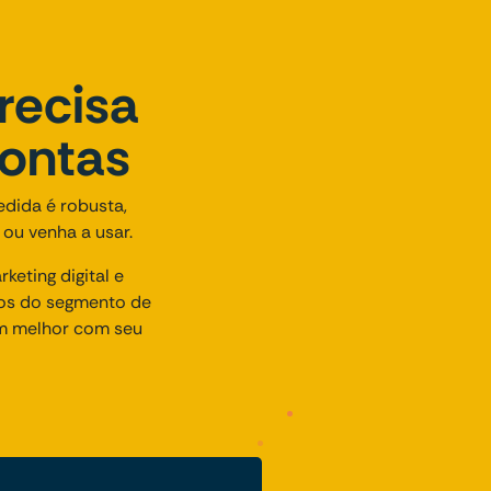
recisa
rontas
edida é robusta,
 ou venha a usar.
eting digital e
os do segmento de
em melhor com seu