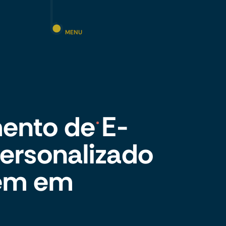
MENU
ento de E-
rsonalizado
gem em