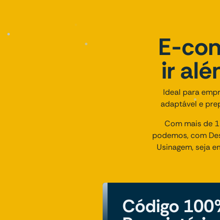
E-com
ir al
Ideal para empr
adaptável e prep
Com mais de 17
podemos, com Des
Usinagem, seja e
Código 100