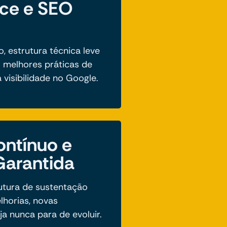
ce e SEO
 estrutura técnica leve
 melhores práticas de
visibilidade no Google.
ontínuo e
Garantida
tura de sustentação
lhorias, novas
ja nunca para de evoluir.