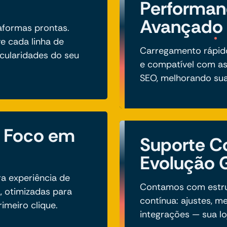
Performan
Avançado
taformas prontas.
e cada linha de
Carregamento rápido,
icularidades do seu
e compatível com as
SEO, melhorando sua 
m Foco em
Suporte C
Evolução 
a experiência de
Contamos com estru
a, otimizadas para
contínua: ajustes, me
imeiro clique.
integrações — sua lo