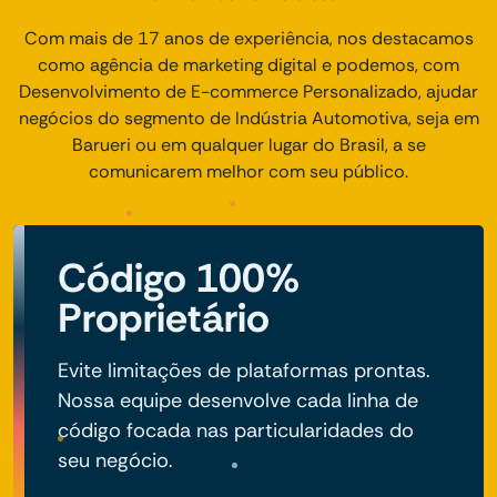
Com mais de 17 anos de experiência, nos destacamos
como agência de marketing digital e podemos, com
Desenvolvimento de E-commerce Personalizado, ajudar
negócios do segmento de Indústria Automotiva, seja em
Barueri ou em qualquer lugar do Brasil, a se
comunicarem melhor com seu público.
Código 100%
Proprietário
Evite limitações de plataformas prontas.
Nossa equipe desenvolve cada linha de
código focada nas particularidades do
seu negócio.