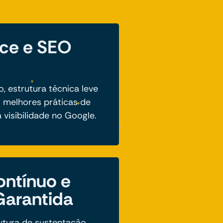
ce e SEO
 estrutura técnica leve
 melhores práticas de
visibilidade no Google.
ontínuo e
Garantida
tura de sustentação