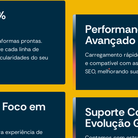
%
Performan
Avançado
taformas prontas.
e cada linha de
Carregamento rápido,
icularidades do seu
e compatível com as
SEO, melhorando sua 
m Foco em
Suporte C
Evolução 
a experiência de
Contamos com estru