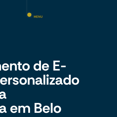
MENU
ento de E-
rsonalizado
ia
a em Belo