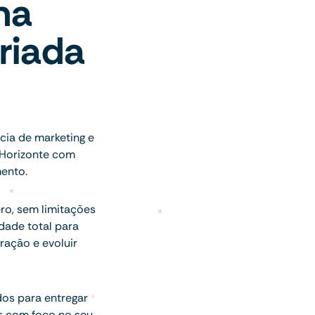
ma
riada
o
ia de marketing e
 Horizonte com
mento.
ro, sem limitações
ade total para
ração e evoluir
dos para entregar
s com foco no seu