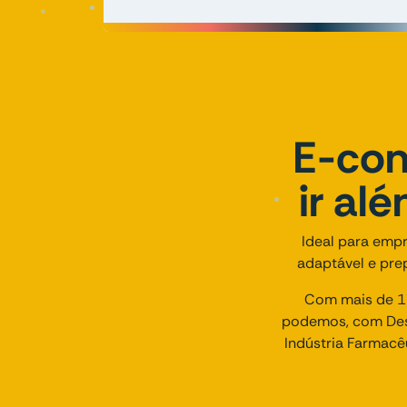
E-com
ir al
Ideal para empr
adaptável e prep
Com mais de 17
podemos, com Des
Indústria Farmacê