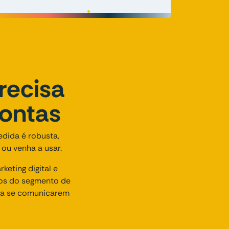
recisa
rontas
edida é robusta,
 ou venha a usar.
eting digital e
os do segmento de
, a se comunicarem